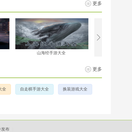
更多
山海经手游大全
开放世
更多
大全
自走棋手游大全
换装游戏大全
件发布
|