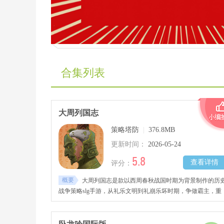
合集列表
大周列国志
策略塔防
|
376.8MB
更新时间：
2026-05-24
5.8
查看详情
评分：
概要
大周列国志是款以西周春秋战国时期为背景制作的历
战争策略slg手游，从礼乐文明到礼崩乐坏时期，争做霸主，重
新书写历史格局，自己决定历史的发展方向。