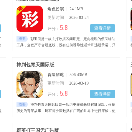
角色扮演
|
24.1MB
更新时间：
2026-03-24
5.8
查看详情
评分：
概要
工
彩宝贝是一款主打数据区间锁定、定向梳理的便民辅助
出
工具，全程严守合规底线，没有任何诱导性话术和违规承诺，只
存
针对参考数据做客观的区间范围划定与收纳，帮用户把零散数据
局
框定在固定区间内，彻底摆脱杂乱无章、翻看耗时的问题，让整
筛
体梳理逻辑更清晰。界面设计清爽简洁，没有多余广告弹窗和复
神判包青天国际版
不
杂冗余功能，操作逻辑贴合日常使用习惯，一看就懂，支持区间
冒险解谜
|
506.43MB
，
大小自定义、数据批量划入锁定、区间快速切换查看，运行起来
核
流畅不卡顿，适配全版本安卓设备，纯客观辅助梳理工具，没有
更新时间：
2026-03-19
付费捆绑和隐形消费，全程贴合日常数据参考场景，用起来省心
5.8
查看详情
评分：
又无套
概要
神判包青天国际版是一款历史养成悬疑解谜游戏，根据
型
历史为背景故事，玩家将扮演包拯在广阔的世界中进行穿梭，使
在
用3D自由视角勘察凶案现场，使用不同的工具与道具进行推理
解谜，收集证据与关键性的线索顺利抓到真凶，解开悬案背后隐
藏起来的真相，玩起来十分考验玩家的推理思维能力，感兴趣的
群英打三国无广告版