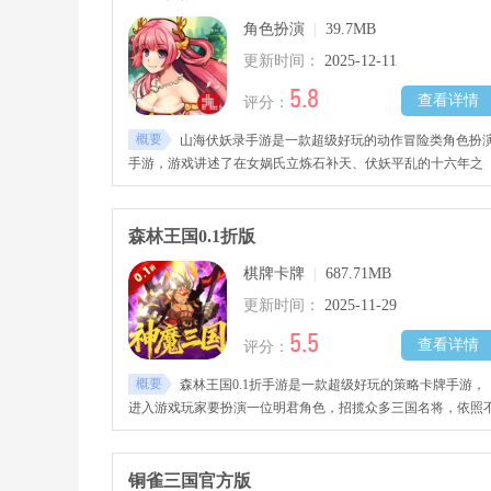
角色扮演
|
39.7MB
更新时间：
2025-12-11
5.8
查看详情
评分：
概要
山海伏妖录手游是一款超级好玩的动作冒险类角色扮
手游，游戏讲述了在女娲氏立炼石补天、伏妖平乱的十六年之
后，各种妖魔再度复苏。玩家要走出小小渔村，踏上漫长的修
之路，与各位伙伴一同对抗邪恶势力，喜欢的小伙伴欢迎到本
下载试玩吧！
森林王国0.1折版
棋牌卡牌
|
687.71MB
更新时间：
2025-11-29
5.5
查看详情
评分：
概要
森林王国0.1折手游是一款超级好玩的策略卡牌手游，
进入游戏玩家要扮演一位明君角色，招揽众多三国名将，依照
同属性、定位与技能组合多样阵型，应对各类高难度考验，突
重重阻碍。游戏还准备了丰厚福利，如登录就赠VIP12特权、
线就得千抽名将令等礼包，喜欢的朋友快来下载吧！
铜雀三国官方版