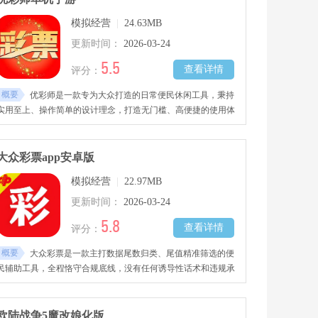
模拟经营
|
24.63MB
更新时间：
2026-03-24
5.5
查看详情
评分：
概要
优彩师是一款专为大众打造的日常便民休闲工具，秉持
实用至上、操作简单的设计理念，打造无门槛、高便捷的使用体
验。功能模块清晰分明，核心功能一键直达，支持离线使用、自
定义提醒、数据保存等实用功能，运行流畅无卡顿，无广告无捆
绑，是日常必备的实用小工具。
大众彩票app安卓版
模拟经营
|
22.97MB
更新时间：
2026-03-24
5.8
查看详情
评分：
概要
大众彩票是一款主打数据尾数归类、尾值精准筛选的便
民辅助工具，全程恪守合规底线，没有任何诱导性话术和违规承
诺，仅针对参考数据做客观的尾数属性划分与收纳整理，按照数
值末尾数字自动归类分组，把原本零散杂乱的数据梳理得条理清
晰，彻底解决日常翻看耗时、筛选麻烦的痛点，让数据参考更高
欧陆战争5魔改娘化版