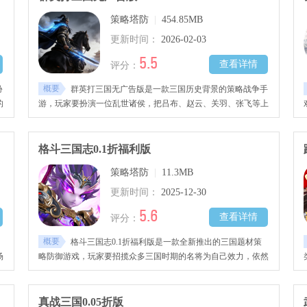
玩家千万不要错过哦!
策略塔防
|
454.85MB
更新时间：
2026-02-03
5.5
查看详情
评分：
概要
扮
群英打三国无广告版是一款三国历史背景的策略战争手
的
游，玩家要扮演一位乱世诸侯，把吕布、赵云、关羽、张飞等上
等
百位三国名将纳入麾下。也可以通过游戏招揽贤才，获得更多能
终
人辅佐，开创属于自己的宏伟霸业，喜欢的小伙伴快来下载吧！
格斗三国志0.1折福利版
策略塔防
|
11.3MB
更新时间：
2025-12-30
5.6
查看详情
评分：
概要
格斗三国志0.1折福利版是一款全新推出的三国题材策
场
略防御游戏，玩家要招揽众多三国时期的名将为自己效力，依然
险
分为吴、蜀、魏、群四大势力，每位角色都塑造得独具特色，现
在登录即赠大量抽取机会，更有诸多新手专属礼包等待领取，快
来下载领取吧！
真战三国0.05折版