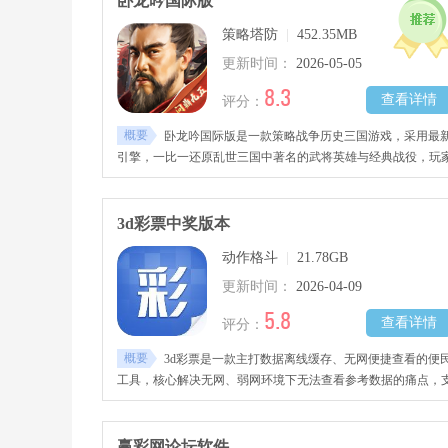
卧龙吟国际版
策略塔防
|
452.35MB
更新时间：
2026-05-05
8.3
查看详情
评分：
概要
卧龙吟国际版是一款策略战争历史三国游戏，采用最
引擎，一比一还原乱世三国中著名的武将英雄与经典战役，玩
将化身为主公，建设你的国家势力，带领居民一起发展各个行
业，招揽贤才一起为了国家的发展而奋斗，招揽武将英雄一起
肩作战，征战沙场与敌军展开酣畅淋漓的对决，一起逐鹿天下
3d彩票中奖版本
开创盛世家园，感兴趣的玩家千万不要错过哦!
动作格斗
|
21.78GB
更新时间：
2026-04-09
5.8
查看详情
评分：
概要
3d彩票是一款主打数据离线缓存、无网便捷查看的便
工具，核心解决无网、弱网环境下无法查看参考数据的痛点，
持手动缓存各类参考信息，无需联网即可随时调取查看，全程
诱导、无违规导向，仅提供数据缓存与本地查阅服务。界面无
告、无弹窗，缓存流程简单快捷，支持批量缓存、分类存储，
赢彩网论坛软件