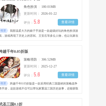
角色扮演
|
180.01MB
更新时间：
2026-01-22
5.8
查看详情
评分：
概要
我那温柔大方的娘子手游是一款超级好玩的角色扮演游
戏，游戏再现了历史上的苏轼、王安石等多位人物，也让玩家在
扮演苏辙的妻子史云时，能帮助夫君应对各类事务，又可经历丰
富多样的故事线，在游戏中开启多种不同的结局走向。
跨越千年0.05折版
策略塔防
|
306.52MB
更新时间：
2025-12-27
5.6
查看详情
评分：
概要
跨越千年0.05折版是一款采用经典三国题材的策略战争
类手游，这款游戏不仅可以带玩家重温三国历史故事，还能获取
众多经典的三国武将角色。还可以通过游戏体验多种趣味玩法，
一步一步壮大自己的势力，最终击败其他玩家，成为三国霸主。
武圣三国0.1折