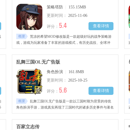
策略塔防
|
155.15MB
更新时间：
2025-11-06
5.4
查看详情
评分：
概要
真
荒凉的希望MOD修改版是一款超级好玩的战争策略游
，
戏，游戏为玩家准备了丰富的游戏模式，有历史战役、全球冲
属
突、内政治理、指挥部建设等，玩家能挑选偏好的模式展开游
布
戏，体验运筹帷幄、决胜千里的成就感，喜欢的小伙伴欢迎到当
游网下载试玩吧！
乱舞三国OL无广告版
玩
角色扮演
|
161.8MB
更新时间：
2025-10-25
5.6
查看详情
评分：
概要
的
乱舞三国OL无广告版是一款以三国时期为背景的传统
多
角色扮演手游，游戏真实再现了三国时代的诸多历史事件与著名
人物，还让玩家能够体验结拜兄弟、缔结婚缘、尊奉师长、家族
浮沉、势力讨伐、诸侯割据等丰富玩法，在游戏中成长为一代雄
的
主，亲历战场并夺取最终胜利。
百家立志传