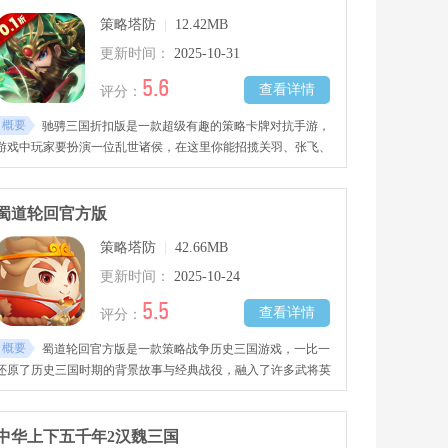
策略塔防
|
12.42MB
更新时间：
2025-10-31
5.6
查看详情
评分：
概要
驰骋三国折扣版是一款超级有趣的策略卡牌对抗手游，
游戏中玩家要扮演一位乱世诸侯，在这里你能招揽关羽、张飞、
刘备、曹操、孙策、周瑜等广受欢迎的三国名将，率领他们组建
专属军团，亲自指挥部队征讨各方诸侯，攻占城池获取物资，谱
写属于你的三国英雄传奇。
蜀道轮回官方版
策略塔防
|
42.66MB
更新时间：
2025-10-24
5.5
查看详情
评分：
概要
蜀道轮回官方版是一款策略战争历史三国游戏，一比一
还原了历史三国时期的背景故事与经典战役，融入了许多武将英
雄自由选择培养，根据每一位武将专属的攻击特长，装备武器刀
剑等，搭配出强大的武将队伍，在残酷真实的战役中灵活排兵布
阵，释放绚丽的技能特效将强敌boss全部击杀，沉浸式体验割草
中华上下五千年2汉魏三国