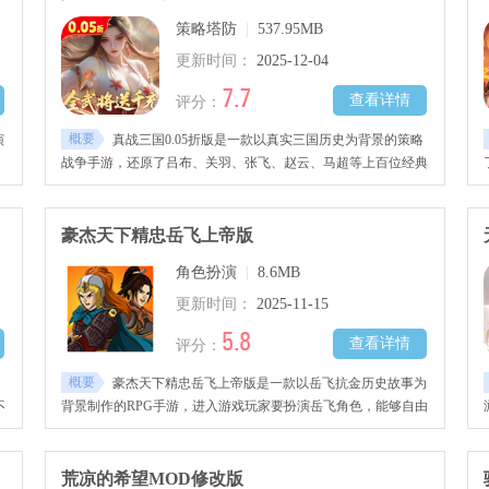
策略塔防
|
537.95MB
更新时间：
2025-12-04
7.7
查看详情
评分：
概要
演
真战三国0.05折版是一款以真实三国历史为背景的策略
战争手游，还原了吕布、关羽、张飞、赵云、马超等上百位经典
仙
的三国名将，玩家能把这些不同的武将自由组合成五人队伍，还
站
能带领自己的队伍，亲身体验三国时期的多个著名战役，喜欢的
朋友快来下载吧！
豪杰天下精忠岳飞上帝版
角色扮演
|
8.6MB
更新时间：
2025-11-15
5.8
查看详情
评分：
概要
豪杰天下精忠岳飞上帝版是一款以岳飞抗金历史故事为
不
背景制作的RPG手游，进入游戏玩家要扮演岳飞角色，能够自由
破
选择作战策略，完成主线使命与多样支线挑战，欢迎到本站下载
上
游戏，培养你的将领，率领军队夺取胜利，帮助岳飞实现那未竟
的宏伟抱负。
荒凉的希望MOD修改版