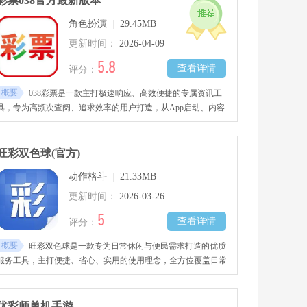
彩票038官方最新版本
角色扮演
|
29.45MB
更新时间：
2026-04-09
5.8
查看详情
评分：
概要
038彩票是一款主打极速响应、高效便捷的专属资讯工
具，专为高频次查阅、追求效率的用户打造，从App启动、内容
加载到功能操作，全程秒开秒响应，无卡顿、无延迟、无拖沓，
功能直达不绕弯。App内置清晰内容分类体系，功能入口集中好
找，支持定时提醒、批量收藏、快捷分享、历史回溯，上手极
旺彩双色球(官方)
易，全程无广告、无付费陷阱，适配各类安卓手机，全文表述连
动作格斗
|
21.33MB
贯流畅，不管是通勤间隙速查，还是长期定点追踪，都能高效完
成，省时又省力。
更新时间：
2026-03-26
5
查看详情
评分：
概要
旺彩双色球是一款专为日常休闲与便民需求打造的优质
服务工具，主打便捷、省心、实用的使用理念，全方位覆盖日常
基础使用场景。支持个性化定制、快捷操作、离线缓存等实用功
能，界面布局合理，操作逻辑简单，不管是年轻用户还是中老年
群体，都能轻松上手，日常使用毫无门槛。
优彩师单机手游