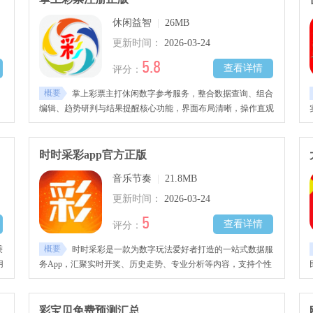
缓
休闲益智
|
26MB
，
更新时间：
2026-03-24
5.8
查看详情
评分：
概要
掌上彩票主打休闲数字参考服务，整合数据查询、组合
编辑、趋势研判与结果提醒核心功能，界面布局清晰，操作直观
史
易懂，无复杂流程。针对用户反馈的批量删除功能失效、无法操
全
作问题，优化功能逻辑，修复操作漏洞，运行稳定流畅，适配各
类安卓机型，日常休闲参考与内容管理需求。
时时采彩app官方正版
音乐节奏
|
21.8MB
更新时间：
2026-03-24
5
查看详情
评分：
概要
秉
时时采彩是一款为数字玩法爱好者打造的一站式数据服
用
务App，汇聚实时开奖、历史走势、专业分析等内容，支持个性
、
化关注、离线查看、开奖提醒，还有专属的社区交流板块，让你
无
在获取数据的同时，能与同好交流探讨，体验更丰富。
彩宝贝免费预测汇总