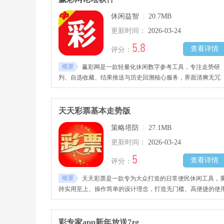
存内容自动压缩，不占用过多手机空间，弱网环境下也能完成
休闲益智
|
20.7MB
存操作，适配全安卓设备，运行稳定不闪退，合规安全无套路
满足无网场景的参考查看需求。
更新时间：
2026-03-24
5.8
查看详情
评分：
概要
赢彩网是一款轻量化休闲数字参考工具，专注走势研
判、自选收藏、结果推送与历史回溯核心服务，界面清爽无冗
余，操作简单易上手，适配各类安卓机型。针对用户反馈的历
回溯卡死问题，优化功能运行逻辑，修复卡顿漏洞，基础功能
免费，日常休闲数字参考的核心需求。
天天彩票基本走势版
策略塔防
|
27.1MB
更新时间：
2026-03-24
5
查看详情
评分：
概要
天天彩票是一款专为大众打造的日常便民休闲工具，
持实用至上、操作简单的设计理念，打造无门槛、高便捷的使
体验。功能模块清晰分明，核心功能一键直达，支持离线使用
自定义提醒、数据保存等实用功能，运行流畅无卡顿，无广告
捆绑，是日常必备的实用小工具。
彩专家app新年放送7zg