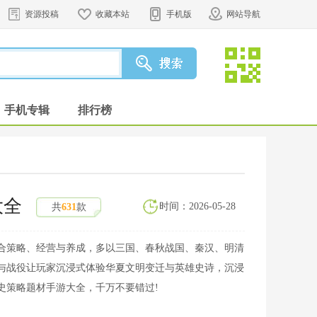
资源投稿
收藏本站
手机版
网站导航
手机专辑
排行榜
大全
时间：2026-05-28
共
631
款
合策略、经营与养成，多以三国、春秋战国、秦汉、明清
与战役让玩家沉浸式体验华夏文明变迁与英雄史诗，沉浸
史策略题材手游大全，千万不要错过!