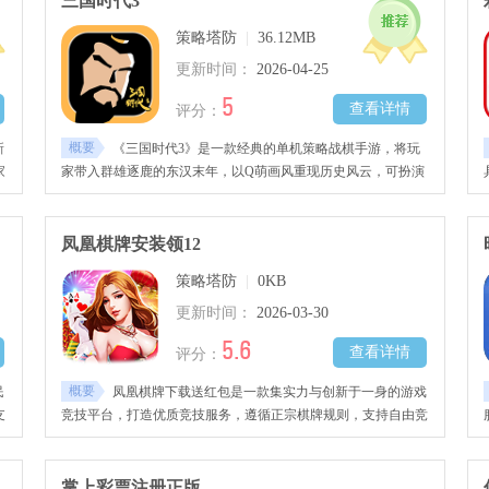
三国时代3
中可随时施放技能、召唤副将、切换阵型，50V50帮会战、千人
策略塔防
|
36.12MB
同屏PK等玩法带来热血竞技体验。小米端专属福利上线即领，
助力新手快速成长。快来下载试试吧!
更新时间：
2026-04-25
5
查看详情
评分：
概要
新
《三国时代3》是一款经典的单机策略战棋手游，将玩
家
家带入群雄逐鹿的东汉末年，以Q萌画风重现历史风云，可扮演
十大势力主公，通过多种手段壮大势力，从资源管理到排兵布
并
阵，从攻城略地到统一中原，每一步决策都关乎成败。
、
凤凰棋牌安装领12
策略塔防
|
0KB
更新时间：
2026-03-30
5.6
查看详情
评分：
概要
民
凤凰棋牌下载送红包是一款集实力与创新于一身的游戏
支
竞技平台，打造优质竞技服务，遵循正宗棋牌规则，支持自由竞
无
技，玩家可随时邀请身边好友参与对决，旨在为玩家提供顶级的
广
竞技服务和体验。
缓
掌上彩票注册正版