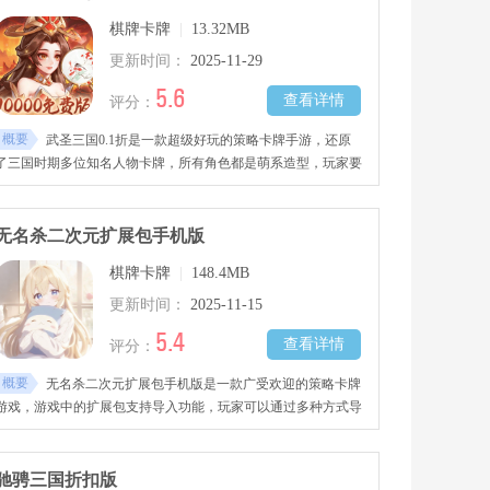
棋牌卡牌
|
13.32MB
更新时间：
2025-11-29
5.6
查看详情
评分：
概要
武圣三国0.1折是一款超级好玩的策略卡牌手游，还原
了三国时期多位知名人物卡牌，所有角色都是萌系造型，玩家要
根据卡牌特性搭配多样阵型，还可亲身体验多场三国经典战役，
带领卡牌队伍参与挑战，喜欢的小伙伴快来本站下载试玩吧！
无名杀二次元扩展包手机版
棋牌卡牌
|
148.4MB
更新时间：
2025-11-15
5.4
查看详情
评分：
概要
无名杀二次元扩展包手机版是一款广受欢迎的策略卡牌
游戏，游戏中的扩展包支持导入功能，玩家可以通过多种方式导
入并使用这些扩展包，丰富游戏内容，在这里集结三国名将征战
四方，在热血对决中领悟绝世战绩，喜欢的朋友快来下载吧！
驰骋三国折扣版