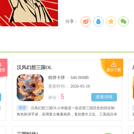
分享：
汉风幻想三国OL
棋牌卡牌
|
646.06MB
更新时间：
2026-05-16
5
查看详情
评分：
概要
史
汉风幻想三国OL小米版是一款还原三国历史的回合制
角色扮演手游，采用复古像素画风，复刻黄巾之乱、三英战吕布
等经典战役，每个战役分支都会导向不同结局。玩家可选择武
士、文人、异人三大职业，力劈华山、趁火打劫、五雷轰顶等特
色技能随熟练度提升可达到化境巅峰。独创即时战术模式，战斗