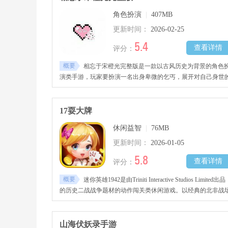
角色扮演
|
407MB
更新时间：
2026-02-25
5.4
查看详情
评分：
概要
相忘于宋橙光完整版是一款以古风历史为背景的角色
演类手游，玩家要扮演一名出身卑微的乞丐，展开对自己身世
调查。在冒险过程中，你可以学习打狗棒法、炼金术、易容术
多种武功与技能，不断提升自身实力，完成各类剧情任务，最
逆袭成为武林盟主。
17耍大牌
休闲益智
|
76MB
更新时间：
2026-01-05
5.8
查看详情
评分：
概要
迷你英雄1942是由Triniti Interactive Studios Limited出品
的历史二战战争题材的动作闯关类休闲游戏。以经典的北非战
战役和核心背景架构，需要玩家合理分配火力，去挑战各种惊
刺激的关卡，从而获得战争的胜利。
山海伏妖录手游