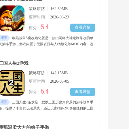
效省心。界面设计清爽简洁，没有多余广告弹窗和复杂冗余功
策略塔防
|
162.59MB
能，操作逻辑完全贴合日常使用习惯，新手无需学习就能快速上
手，支持自动尾数识别、手动分组微调、分类快速检索，运行流
更新时间：
2026-03-23
畅不卡顿，适配全版本安卓设备，纯客观辅助整理工具，无付费
5.4
查看详情
评分：
捆绑、无
概要
欧陆战争5魔改娘化版是一款由网络大神定制修改的单
机策略手游，游戏内置了无限资源与人物娘化等MOD内容，这
些模组极大丰富了游戏体验并降低了上手难度，让玩家在前期就
能轻松战胜敌人，收集各类美少女角色。还可以带领这些美少女
南征北战，击败其他对手。
三国人生2游戏
策略塔防
|
142.15MB
更新时间：
2026-03-05
5.4
查看详情
评分：
概要
三国人生2游戏是一款以三国历史为背景的策略战争手
游，提供了丰富的玩法系统，还让玩家招募200多位经典的三国
人物加入自己的阵营，玩家可以体验城市系统、商人系统、兵种
系统等多种玩法，完成统一大业，慢慢成为三国乱世中的霸主。
我那温柔大方的娘子手游