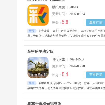
模拟经营
|
20MB
更新时间：
2026-03-24
5.8
查看详情
评分：
概要
彩专家是一款主打数据分类导出、多格式保存的便民
具，无任何违规承诺与诱导引导，仅提供整理后数据的分类导
服务，支持按不同组别、不同类别拆分导出，提供多种通用保
格式，适配不同设备查看、备份需求，全程合规安全。界面布
清晰规整，无广告弹窗打扰，导出操作简单易上手，支持按类
装甲纷争决定版
选导出、多格式切换、导出路径自定义、批量导出，运行流畅
飞行射击
|
469.44MB
闪退，适配全版本安卓设备，所有数据本地留存，不上传云端
无泄露风险，无付费套路，满足数据分类备份、跨设备查看的
更新时间：
2026-03-20
心需求。
5.4
查看详情
评分：
概要
装甲纷争决定版(Panzer War : DE)是一款第三人称即时
战略对战游戏，进入游戏你要担任坦克指挥官，驾驶各类经典
号战车，深入了解不同坦克的优势，带领它们参与线上战场。
玩家之间的战术配合下，开启一场热血刺激的实时竞技!
相忘于宋橙光完整版