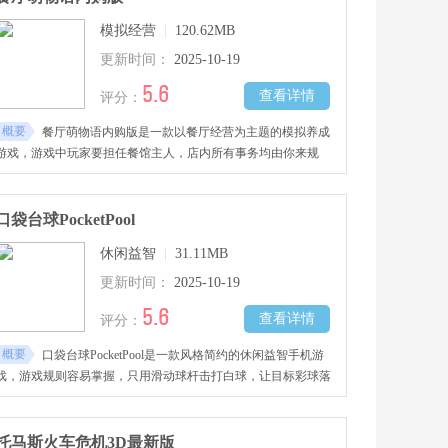
万不要错过哦!
模拟经营
|
120.62MB
更新时间：
2025-10-19
5.6
查看详情
评分：
概要
餐厅萌物语内购版是一款以餐厅经营为主题的模拟养成
游戏，游戏中玩家要担任餐馆主人，店内所有事务均由你来规
划，可以通过制作菜肴、开发新品、装饰店面、招聘职员、推广
宣传、处理外卖等多种途径来管理你的餐饮事业，喜欢的朋友快
来下载吧！
口袋台球PocketPool
休闲益智
|
31.11MB
更新时间：
2025-10-19
5.6
查看详情
评分：
概要
口袋台球PocketPool是一款风格简约的休闲益智手机游
戏，游戏规则容易掌握，只用滑动球杆击打白球，让目标彩球落
袋就算成功，游戏还为玩家准备了大量渐进关卡，难度慢慢递
增，所有挑战均需一次完成，中途失误便就要从头再来，喜欢的
朋友快来下载吧！
托马斯火车危机3D最新版