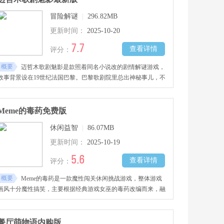
张，体验感很足。
冒险解谜
|
296.82MB
更新时间：
2025-10-20
7.7
查看详情
评分：
概要
迈哲木歌剧魅影是款照着同名小说改的剧情解谜游戏，
故事背景设在19世纪法国巴黎。巴黎歌剧院里总出神秘事儿，不
光常能听见神秘男子的歌声，还一直流传着歌剧院里藏着幽灵的
说法。游戏里有不少角色，每个角色的对话都不一样。想揭开歌
剧院里的真相，得去收集人物信息和百科全书才行。谜题种类也
Meme的毒药免费版
多，像密码锁、机关、音乐拼图这些都有，玩的时候得动脑子用
休闲益智
|
86.07MB
逻辑和推理才能解开。
更新时间：
2025-10-19
5.6
查看详情
评分：
概要
Meme的毒药是一款魔性闯关休闲挑战游戏，整体游戏
画风十分魔性搞笑，主要根据经典游戏女巫的毒药改编而来，融
入了当下热门爆梗与魔性搞笑的表情包，玩法丰富，操作也很简
单，让玩家在游戏过程中沉浸式感受放松解压的玩法乐趣，将配
合各种生动魔性的表情包完成多样任务惩罚等，感兴趣的玩家千
餐厅萌物语内购版