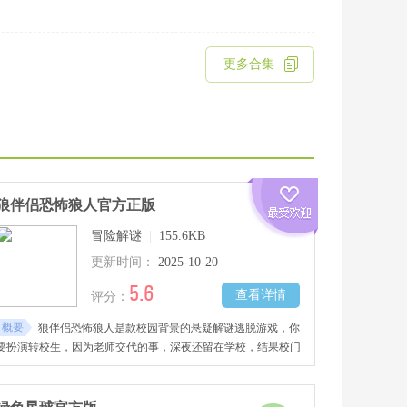
更多合集
狼伴侣恐怖狼人官方正版
冒险解谜
|
155.6KB
更新时间：
2025-10-20
5.6
查看详情
评分：
概要
狼伴侣恐怖狼人是款校园背景的悬疑解谜逃脱游戏，你
要扮演转校生，因为老师交代的事，深夜还留在学校，结果校门
锁了出不去，还碰巧看到芙蕾雅在月光下显出狼的样子，之前安
安静静的少女一下子变成了危险的追你的人。你得在教室、走
廊、仓库这些地方找线索、解谜题，还得躲着芙蕾雅别被她抓