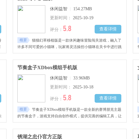
休闲益智
|
154.27MB
更新时间：
2025-10-19
5.8
查看详情
评分：
概要
游
猫猫幻草移植版是一款休闲趣味冒险闯关游戏，融入了
需
许多不同可爱的小猫咪，玩家将灵活操控小猫咪在关卡中进行跳
获
跃，移动在不同的方块中进行行动，躲避障碍物与危险，寻找关
你
键性的线索道具发挥思维脑洞进行推理解谜，揭开隐藏的真相，
要
完成任务顺利通关，感兴趣的玩家千万不要错过哦！
节奏盒子XDbox模组手机版
休闲益智
|
33.96MB
更新时间：
2025-10-18
5.8
查看详情
评分：
概要
节奏盒子XDbox模组手机版是一款全新的赛博朋克主题
未
的节奏盒子，游戏支持自由创作模式，提供完善的编辑工具，让
每位玩家都能体验成为音乐制作人的乐趣。每位角色都配备独特
和
造型与专属声效，还能邀请好友共同参与挑战，感兴趣的小伙伴
快来下载吧！
锈湖之忠仆官方正版