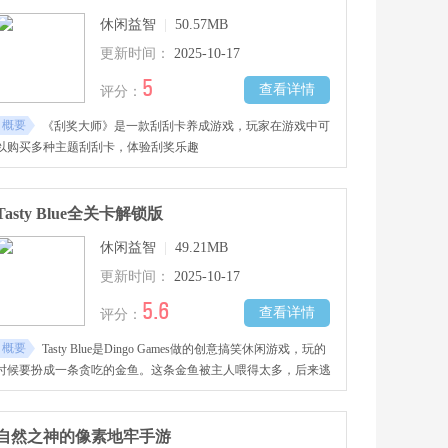
休闲益智
|
50.57MB
更新时间：
2025-10-17
5
查看详情
评分：
概要
《刮奖大师》是一款刮刮卡养成游戏，玩家在游戏中可
以购买多种主题刮刮卡，体验刮奖乐趣
Tasty Blue全关卡解锁版
休闲益智
|
49.21MB
更新时间：
2025-10-17
5.6
查看详情
评分：
概要
Tasty Blue是Dingo Games做的创意搞笑休闲游戏，玩的
时候要扮成一条贪吃的金鱼。这条金鱼被主人喂得太多，后来逃
进大海，见着啥都能吞。吃的东西越多，金鱼就长得越大，到最
后还能扮成饿肚子的海豚，或是贪心的鲨鱼。玩的时候能不断解
锁新关卡和道具，能体验从弱慢慢变厉害的过程。玩法特别简
自然之神的像素地牢手游