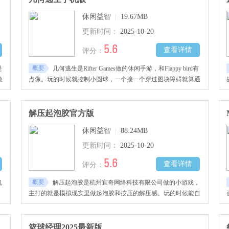
学
的玩家千万不要错过哦！
休闲益智
|
19.67MB
更新时间：
2025-10-20
5.6
查看详情
评分：
概要
是
几何逃生是Rifter Games做的休闲手游，和Flappy bird有
教
点像。玩的时候就控制小圆球，一个接一个穿过图块障碍就算通
机
关，看着好像挺简单，实际特考验反应快慢。关卡里的障碍设计
伤
都挺简约，还配了炫酷的背景和不错的配乐，过关的时候能看到
养
场景颜色一直在慢慢变，各种不一样的色彩里，看着小球成功穿
解压起泡胶官方版
玩
过去，那种成就感特别明显，整体玩着简单，但想玩好还得花点
休闲益智
|
88.24MB
功夫，挺有挑战性的。
更新时间：
2025-10-20
5.6
查看详情
评分：
概要
机
解压起泡胶是杭州宜奇网络科技有限公司做的小游戏，
主打的就是模拟现实里做起泡胶和按压的解压感。玩的时候能自
也
己选不同材料搭配，做出来的起泡胶风格都不一样，颜色和各种
色
小物件想怎么搭就怎么搭，每一步做的过程都特别有代入感，跟
发
真的自己动手做DIY起泡胶似的。等做好起泡胶，就能拿自己做
篮球经理2025最新版