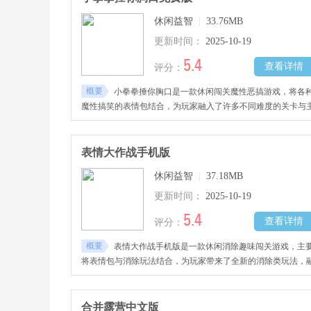
型，想拿到更多好看的衣服、发型，就得去参加活动把任务做
休闲益智
|
33.76MB
才行。
更新时间：
2025-10-19
5.4
查看详情
评分：
概要
小拳拳捶你胸口是一款休闲闯关魔性恶搞游戏，将各
魔性搞笑的表情包结合，为玩家融入了许多不同难度的关卡与
题关卡，玩家将尽情的发挥你的脑洞与思维能力，灵活操控指
滑动，将不同的表情包与软萌小拳拳一直锤击你的胸口，达到
务取得胜利，感兴趣的玩家千万不要错过哦！
表情大作战手机版
休闲益智
|
37.18MB
更新时间：
2025-10-19
5.4
查看详情
评分：
概要
表情大作战手机版是一款休闲消除趣味闯关游戏，主
将表情包与消除玩法结合，为玩家带来了全新的消除类玩法，
入了海量不同难度的关卡自由挑战，将根据相同的表情包进行
线消除，达到闯关的目标取得每一场关卡的胜利，还融入了更
丰富的玩法等待体验，感兴趣的玩家千万不要错过哦!
合并露营中文版