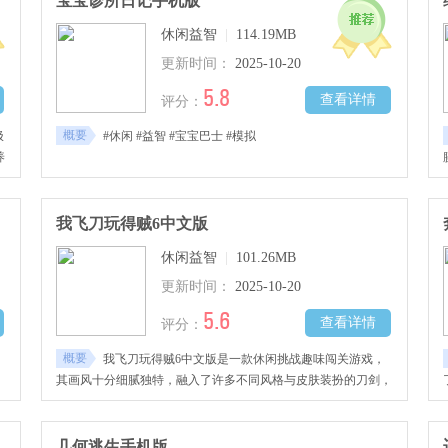
宝宝诊所日记手机版
强，感兴趣的玩家千万不要错过哦！
休闲益智
|
114.19MB
更新时间：
2025-10-20
5.8
查看详情
评分：
概要
极
#休闲 #益智 #宝宝巴士 #模拟
养
变
果
大
我飞刀玩得贼6中文版
休闲益智
|
101.26MB
更新时间：
2025-10-20
5.6
查看详情
评分：
概要
我飞刀玩得贼6中文版是一款休闲挑战趣味闯关游戏，
，
其画风十分细腻独特，融入了许多不同风格与皮肤装扮的刀剑，
变
在每一个关卡中进行挑战，发挥玩家的操作技巧与反应能力，操
能
控飞刀在旋转的圆球中插入其中，让小圆球全部插满小刀，完成
孩
任务顺利通关，难度也是层层叠加的，十分具有挑战性，感兴趣
几何逃生手机版