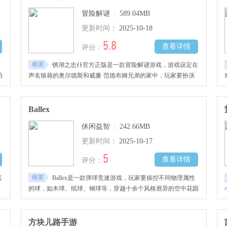
冒险解谜
|
589.04MB
更新时间：
2025-10-18
5.8
查看详情
评分：
概要
锈湖之忠仆官方正版是一款冒险解谜游戏，游戏设定在
的
声名狼藉的奥尔德斯和威廉·范德布姆兄弟的家中，玩家要扮演
种
一名管家，在这座充满秘密与谜团的宅邸中工作，解开各种谜
来
题，照料宅邸，帮助两兄弟实现他们的炼金术梦想，喜欢的小伙
伴快来下载试玩吧！
Ballex
休闲益智
|
242.66MB
更新时间：
2025-10-17
5
查看详情
评分：
概要
其
Ballex是一款弹球竞速游戏，玩家要操控不同物理属性
，
的球，如木球、纸球、钢球等，穿越十余个风格迥异的空中花园
机
关卡
出
方块儿路手游