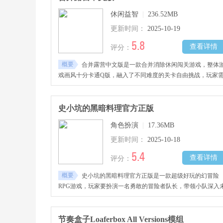
休闲益智
|
236.52MB
更新时间：
2025-10-19
5.8
查看详情
评分：
概要
合并露营中文版是一款合并消除休闲闯关游戏，整体
戏画风十分卡通Q版，融入了不同难度的关卡自由挑战，玩家
要在关卡中将相同颜色的水果进行合并消除，通过完成任务收
更多丰富的装饰品、道具、家具、露营地中所需的物品等装饰
的露营地，带领更加朋友一起露营玩耍，感兴趣的玩家千万不
史小坑的黑暗料理官方正版
错过哦！
角色扮演
|
17.36MB
更新时间：
2025-10-18
5.4
查看详情
评分：
概要
史小坑的黑暗料理官方正版是一款超级好玩的幻冒险
RPG游戏，玩家要扮演一名勇敢的冒险者队长，带领小队深入
知大陆，与各种怪物和挑战战斗，收集诡异食材，研发黑暗食
谱，使用这些料理赋予佣兵颠覆常理的战斗异能，丰富的任务
关卡设计，喜欢的朋友快来下载试玩吧！
节奏盒子Loaferbox All Versions模组