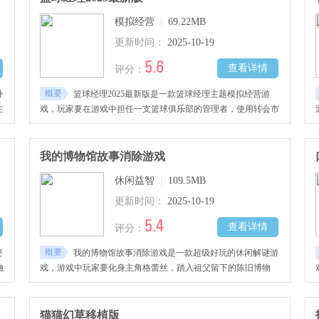
完
的成品来解压，游戏里的音效和画面都特别逼真，把现实里揉起
模拟经营
|
69.22MB
泡胶的那种解压效果还原得很到位，玩着就跟真的在手里揉一
样。
更新时间：
2025-10-19
5.6
查看详情
评分：
概要
种
篮球经理2025最新版是一款篮球经理主题模拟经营游
主
戏，玩家要在游戏中担任一支篮球俱乐部的管理者，使用转会市
尖
场操作、球员日常训练、发掘队员潜在天赋等多种方式，组建实
任
力最强的篮球战队，热爱篮球的朋友们，欢迎加入体验!
我的博物馆故事消除游戏
休闲益智
|
109.5MB
更新时间：
2025-10-19
5.4
查看详情
评分：
概要
要
我的博物馆故事消除游戏是一款超级好玩的休闲解谜游
融
戏，游戏中玩家要化身主角格蕾丝，踏入祖父留下的陈旧博物
连
馆。通过完成三消关卡获取工具与提示，发掘埋藏的远古珍品，
多
解开接连发生的离奇事件谜团，用收集的奖励重现这座博物馆的
昔日辉煌。
猫猫幻草移植版