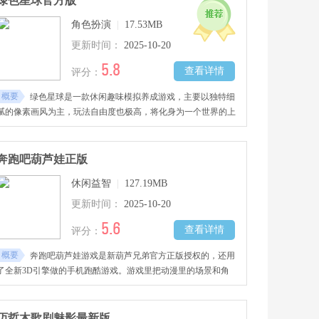
绿色星球官方版
到。她的感知能力和巡逻路线会随着玩的进度慢慢变强，到后面
角色扮演
|
17.53MB
能解锁更多技能，帮你提高活下去的可能。
更新时间：
2025-10-20
5.8
查看详情
评分：
概要
绿色星球是一款休闲趣味模拟养成游戏，主要以独特细
腻的像素画风为主，玩法自由度也极高，将化身为一个世界的上
帝，无所不能，可以尽情的发挥你的想象与创造能力，通过各种
努力与方式将一个荒废的星球进行改造，灵活走位，躲避陨石的
追捕与攻击，带领星球还原生态环境与科技、文化、文明等带领
奔跑吧葫芦娃正版
星球慢慢恢复生机，感兴趣的玩家千万不要错过哦！
休闲益智
|
127.19MB
更新时间：
2025-10-20
5.6
查看详情
评分：
概要
奔跑吧葫芦娃游戏是新葫芦兄弟官方正版授权的，还用
了全新3D引擎做的手机跑酷游戏。游戏里把动漫里的场景和角
色都还原得特别真实，物理动作效果也做得挺好。玩的时候能选
自己喜欢的葫芦娃兄弟，操作就是左右挪、往上划、往下拉这
些，用这些动作让角色躲开路上的障碍物，玩起来又刺激又紧
迈哲木歌剧魅影最新版