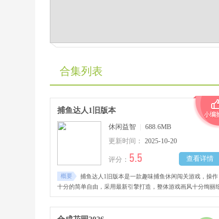
合集列表
捕鱼达人1旧版本
休闲益智
|
688.6MB
更新时间：
2025-10-20
5.5
查看详情
评分：
概要
捕鱼达人1旧版本是一款趣味捕鱼休闲闯关游戏，操作
十分的简单自由，采用最新引擎打造，整体游戏画风十分绚丽
腻，捕鱼的特效也很炫酷让玩家越玩越上瘾，融入了海量的鱼
种类与海洋生物，玩家将根据不同的鱼儿使用不同的捕鱼工具
瞄准发射将更多小鱼全部抓捕，感兴趣的玩家千万不要错过哦