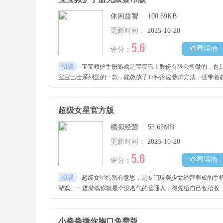
子能弄明白每种天气有啥特点，还有出门该注意些啥，边玩边
休闲益智
|
100.69KB
特别轻松。
更新时间：
2025-10-20
5.6
查看详情
评分：
概要
宝宝救护手册游戏是宝宝巴士股份有限公司做的，也
宝宝巴士系列里的一款，能教孩子17种家庭救护方法，还带着
育安全意义，很适合早教用。玩的时候，孩子会变成家庭医疗
器人，给受伤的人处理伤口，过程中能弄明白平时常见的那些
是怎么来的、有啥症状，还能学会对应的家庭急救办法，慢慢
超级女星官方版
成自我保护的意识，这样就能少受些没必要的意外伤害，既能
模拟经营
|
53.63MB
得开心，又能学到有用的安全知识，挺适合小朋友接触的。
更新时间：
2025-10-20
5.6
查看详情
评分：
概要
超级女星特别有意思，是专门玩美少女经营养成的手
游戏。一进游戏你就是个没名气的普通人，得先给自己收拾收
拾，弄好看点，之后就能去参加选美比赛，还能唱歌、演戏，
能拍时尚杂志，最后慢慢变成最亮眼的大明星。这游戏画面颜
特别鲜亮，看得也清楚，刚玩的时候手里就那么两三套衣服和
小拳拳捶你胸口免费版