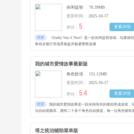
休闲益智
|
78.39MB
更新时间：
2025-10-17
5
查看详情
评分：
概要
《Daddy Was A Thief》是一款休闲益智游戏，玩家操
角色在银行等场景偷盗并躲避警察追捕
我的城市爱情故事最新版
角色扮演
|
152.12MB
更新时间：
2025-10-17
5.4
查看详情
评分：
概要
我的城市爱情故事是一款休闲闯关的模拟养成游戏，
法自由度极高，拥有二十多个角色自由挑选，每一位角色都有
专属的背景故事与天赋属性，玩家可以自由选择培养，自定义
修你的房屋，解锁服装与饰品搭配打扮你的角色形象，自由自
的城市中进行逛街购物等，找到心爱对象进行谈恋爱等，感兴
塔之统治辅助菜单版