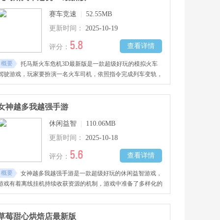
赛车竞速
|
52.55MB
更新时间：
2025-10-19
5.8
查看详情
评分：
概要
托马斯火车危机3D最新版是一款超级好玩的模拟火车
驾驶游戏，玩家要扮演一名火车司机，依照指令完成列车变轨，
让红色列车驶入红色库房、绿色列车进入绿色库房，有序地进行
行车调度，就能顺利通过关卡考验，喜欢的朋友欢迎到本站下载
试玩吧！
女神越多我越强手游
休闲益智
|
110.06MB
更新时间：
2025-10-18
5.6
查看详情
评分：
概要
女神越多我越强手游是一款超级好玩的休闲益智游戏，
游戏有着离线挂机持续收获资源的机制，游戏中准备了多样化的
女神卡牌与武器装备，玩家要扮演召唤师角色，结识各具特色的
女神同伴，把她们全部招入队伍，配合各类道具使用与战术布
置，顺利攻克各项关卡考验，喜欢的朋友快来下载吧！
草莓甜心烘焙店最新版