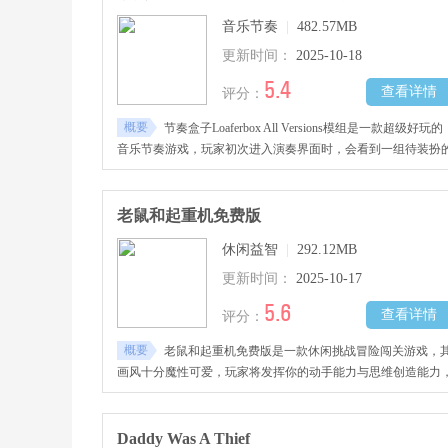
音乐节奏
|
482.57MB
更新时间：
2025-10-18
5.4
查看详情
评分：
概要
节奏盒子Loaferbox All Versions模组是一款超级好玩的
音乐节奏游戏，玩家初次进入演奏界面时，会看到一组待装扮
角色形象，角色下方准备了大量服饰选项，每件服装都对应一
独特声效。玩家可按照个人构思进行自由搭配，喜欢的朋友快
下载吧！
老鼠和起重机免费版
休闲益智
|
292.12MB
更新时间：
2025-10-17
5.6
查看详情
评分：
概要
老鼠和起重机免费版是一款休闲挑战冒险闯关游戏，
画风十分魔性可爱，玩家将发挥你的动手能力与思维创造能力
合理的使用各种相关的工具进行使用与改造，拼凑出更多起重
完成任务与挑战，收集更多零件、材料、工具等进行设计建造
全新功能的工具，感兴趣的玩家千万不要错过哦！
Daddy Was A Thief