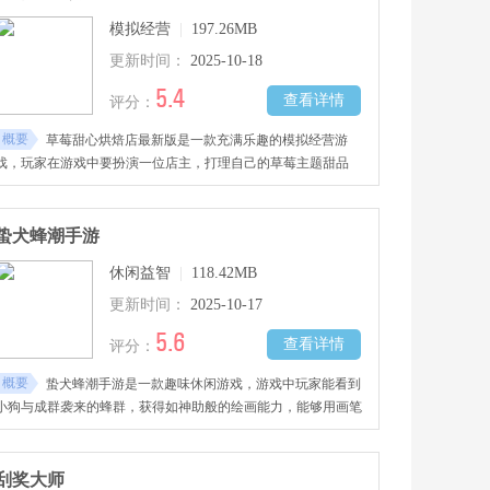
模拟经营
|
197.26MB
更新时间：
2025-10-18
5.4
查看详情
评分：
概要
草莓甜心烘焙店最新版是一款充满乐趣的模拟经营游
戏，玩家在游戏中要扮演一位店主，打理自己的草莓主题甜品
屋，为客人制作各式各样的糕点和饮品，用心做出美味甜点，招
揽更多顾客，慢慢发展你的业务，让你的小店越来越兴旺，喜欢
的朋友快来下载吧！
蛰犬蜂潮手游
休闲益智
|
118.42MB
更新时间：
2025-10-17
5.6
查看详情
评分：
概要
蛰犬蜂潮手游是一款趣味休闲游戏，游戏中玩家能看到
小狗与成群袭来的蜂群，获得如神助般的绘画能力，能够用画笔
创造出各种形态的阻挡物，用来成功拦截蜂群，保护小狗免遭叮
咬，喜欢的小伙伴欢迎到当游网下载试玩吧！
刮奖大师