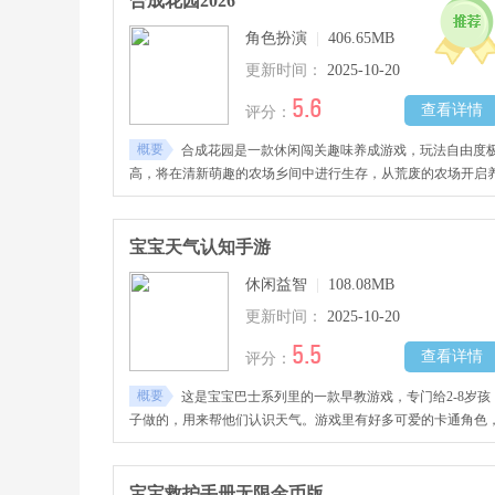
合成花园2026
角色扮演
|
406.65MB
更新时间：
2025-10-20
5.6
查看详情
评分：
概要
合成花园是一款休闲闯关趣味养成游戏，玩法自由度
高，将在清新萌趣的农场乡间中进行生存，从荒废的农场开启
成，装修设计你的房屋家园，在周围种植花花草草让你的家园
得十分温馨绚丽，在花园中种植农作物、养殖家禽动物，种植
树与养殖渔池等，完成多样化任务与挑战，慢慢将你的花园做
宝宝天气认知手游
做强与装饰得更加美丽，感兴趣的玩家千万不要错过哦！
休闲益智
|
108.08MB
更新时间：
2025-10-20
5.5
查看详情
评分：
概要
这是宝宝巴士系列里的一款早教游戏，专门给2-8岁孩
子做的，用来帮他们认识天气。游戏里有好多可爱的卡通角色
孩子能跟这些角色一起玩有趣的益智互动。还会模拟不同天气
化带来的影响，像晴天、多云、下雨、下雪这些常见天气，都
让孩子慢慢认识。而且还有对应不同天气的小游戏，玩的时候
宝宝救护手册无限金币版