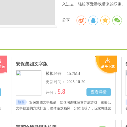
入进去，轻松享受游戏带来的乐趣。
分享：
安保集团文字版
模拟经营
|
15.7MB
更新时间：
2025-10-20
5.8
查看详情
评分：
概要
安保集团文字版是一款休闲趣味经营养成游戏，主要以
细
文字叙述的方式打造，整体游戏画风十分简洁明了，玩家将经营
儿
一家独属于你的安保公司，自由招揽员工进行培养训练学习更多
，
不同的专业证书，强化每一位安保员工的战力，派出前往不同的
！
雇主周围保护其安全，慢慢扩展你的业务，将安保公司做大做