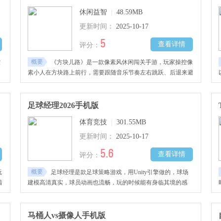
休闲益智
|
48.59MB
更新时间：
2025-10-17
5
查看详情
评分：
概要
控
《方块儿路》是一款像素风休闲闯关手游，玩家操控像
素小人在方块路上前行，需要跟随音乐节奏左右跳跃、后退来避
开障碍、收集糖果
足球经理2026手机版
体育竞技
|
301.55MB
更新时间：
2025-10-17
5.6
查看详情
评分：
概要
玩
足球经理是款足球策略游戏，用Unity引擎做的，球场
着
建模高清真实，球员动画也流畅，玩的时候能有身临其境的感
装
觉。玩的时候要扮演足球俱乐部经理，赛季日常里得好好管球
在
队，争取把联赛冠军拿下来。游戏里能安排球员训练，根据对手
趣
情况调整战术，还能在转会期挑合适的球员加入队伍，平时也得
马桶人vs摄像人手机版