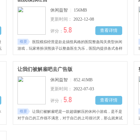
休闲益智
|
156MB
更新时间：
2022-12-08
5.8
查看详情
评分：
概要
量
医院模拟经营是款走搞怪风格的医院整蛊闯关类型休闲
玩
游戏，玩家将扮演熊孩子以整蛊医生为乐，医院内提供各式各样
工具和场景来让玩家快乐恶作剧医生。医生被整蛊以后的反应非
常能够取悦人，轻松快乐解压。
让我们被解雇吧去广告版
休闲益智
|
852.41MB
更新时间：
2022-07-03
5.8
查看详情
评分：
概要
休
让我们被解雇吧是一款超级解压的休闲小游戏，是不是
对于自己的工作很不满意，对于自己的上司很讨厌，那么就来试
到
试本游戏吧，它可以让玩家们去对自己的领导进行恶作剧。