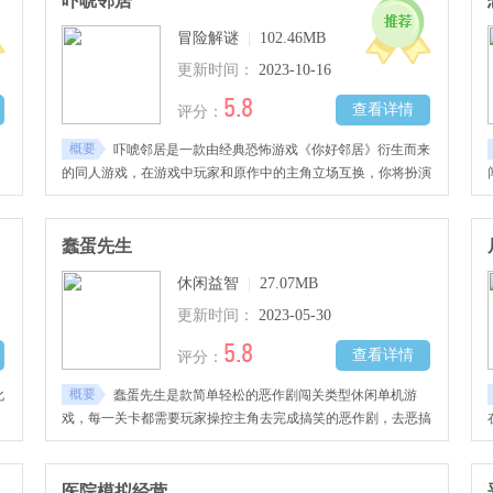
吓唬邻居
冒险解谜
|
102.46MB
更新时间：
2023-10-16
5.8
查看详情
评分：
概要
吓唬邻居是一款由经典恐怖游戏《你好邻居》衍生而来
的同人游戏，在游戏中玩家和原作中的主角立场互换，你将扮演
吓人的邻居对前来的小男孩进行抓捕。
蠢蛋先生
休闲益智
|
27.07MB
更新时间：
2023-05-30
5.8
查看详情
评分：
概要
化
蠢蛋先生是款简单轻松的恶作剧闯关类型休闲单机游
戏，每一关卡都需要玩家操控主角去完成搞笑的恶作剧，去恶搞
其他人，为自己带来快乐。恶作剧成功次数越高能够解锁的游戏
玩法越多，还能够兑换好看的皮肤>
医院模拟经营