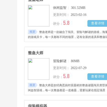
休闲益智
|
301.52MB
更新时间：
2023-02-16
5.8
查看详情
评分：
概要
整蛊老师是一款融合了闯关、冒险与解谜的游戏，海
的游戏关卡，每一关都有不同的场景，还有全新的道具和整蛊
法，玩家们将通过上帝视觉，观察老师的活动范围
整蛊大师
冒险解谜
|
80MB
更新时间：
2022-07-29
5.8
查看详情
评分：
概要
整蛊大师是款经典恶搞邻居题材的整蛊谜题闯关类型
闲益智游戏，每一次整蛊都是一道难题，需要玩家在指定场景
中，躲避邻居视野合理利用道具物品成功整蛊邻居，被邻居抓
你搞恶作剧现场游戏就会失败。
假装模拟器