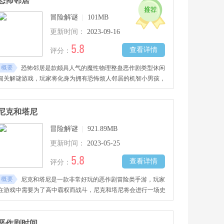
恐怖邻居
冒险解谜
|
101MB
更新时间：
2023-09-16
5.8
查看详情
评分：
概要
恐怖邻居是款颇具人气的魔性物理整蛊恶作剧类型休闲
闯关解谜游戏，玩家将化身为拥有恐怖烦人邻居的机智小男孩，
为了自己亲朋好友的舒适日子，而前往隔壁邻居家进行恶作剧。
尼克和塔尼
冒险解谜
|
921.89MB
更新时间：
2023-05-25
5.8
查看详情
评分：
概要
尼克和塔尼是一款非常好玩的恶作剧冒险类手游，玩家
在游戏中需要为了高中霸权而战斗，尼克和塔尼将会进行一场史
诗般的恶作剧大战，游戏画面采用了卡通风格，让玩家更加喜
爱，并且游戏玩法多样。
恶作剧时间