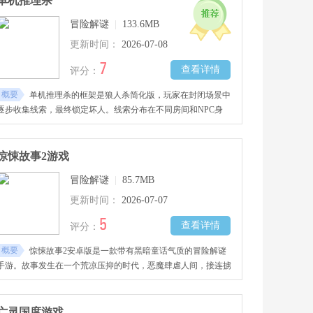
单机推理杀
失败都会转化为新的力量，推动下一次更深入的探索。在反复轮
冒险解谜
|
133.6MB
回中净化地牢、遗迹与荒野，将盘踞此地的邪恶彻底驱逐。
更新时间：
2026-07-08
7
查看详情
评分：
概要
单机推理杀的框架是狼人杀简化版，玩家在封闭场景中
逐步收集线索，最终锁定坏人。线索分布在不同房间和NPC身
上，部分线索需要前置信息解锁才能获取。角色身份固定，阵营
划分简单，没有夜间环节。推理过程依赖文本阅读和证据比对，
解法路径相对固定。游戏时长控制在单次一小时内，适合零散时
惊悚故事2游戏
间打通完整剧本。
冒险解谜
|
85.7MB
更新时间：
2026-07-07
5
查看详情
评分：
概要
惊悚故事2安卓版是一款带有黑暗童话气质的冒险解谜
手游。故事发生在一个荒凉压抑的时代，恶魔肆虐人间，接连掳
走孩童并伤害森林居民，王国笼罩在恐惧之中。猎人家庭灾难降
临：男孩拉尔斯的妹妹埃莉被神秘“客人”带走，他侥幸逃生后决
心独自踏上寻妹之旅。玩家跟随拉尔斯视角，进入奇幻又危机四
亡灵国度游戏