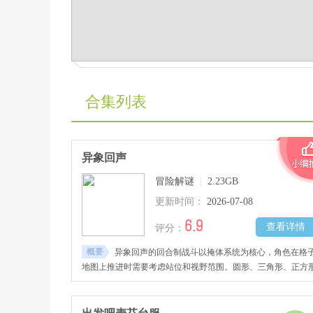
合集列表
异象回声
冒险解谜
|
2.23GB
更新时间：
2026-07-08
6.9
查看详情
评分：
概要
异象回声的回合制战斗以掩体系统为核心，角色在格
地图上推进时需要考虑站位和视野范围。圆形、三角形、正方
三种属性互相克制，攻击方属性优势时伤害系数会变动。解谜
节作为推进主线的手段，内购抽卡是角色获取的主要方式，养
线包括等级和技能两个维度，材料获取周期受日常体力限制。