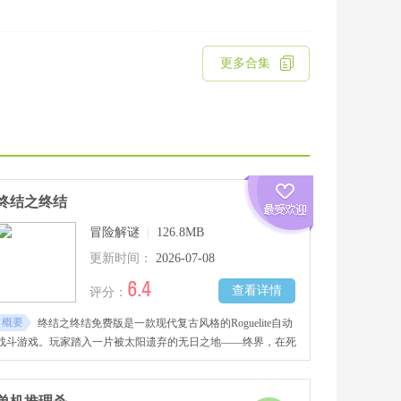
更多合集
终结之终结
冒险解谜
|
126.8MB
更新时间：
2026-07-08
6.4
查看详情
评分：
概要
终结之终结免费版是一款现代复古风格的Roguelite自动
战斗游戏。玩家踏入一片被太阳遗弃的无日之地——终界，在死
亡与重生的无尽循环中搜刮战利品、解锁强力道具与能力。战斗
以回合制自动展开，无需频繁手动操作。核心乐趣在于探索路
线、搭配装备与技能词条，组合出不断演化的强力构筑。每一次