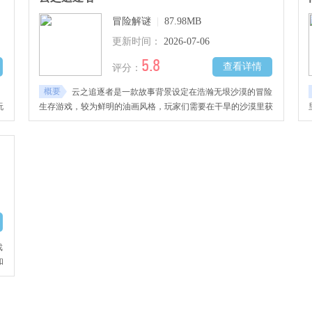
冒险解谜
|
87.98MB
更新时间：
2026-07-06
5.8
查看详情
评分：
概要
云之追逐者是一款故事背景设定在浩瀚无垠沙漠的冒险
玩
生存游戏，较为鲜明的油画风格，玩家们需要在干旱的沙漠里获
取的重要资源，在城镇中交换各种物品避开隐藏在云层周围的大
型云收集器
戏
和