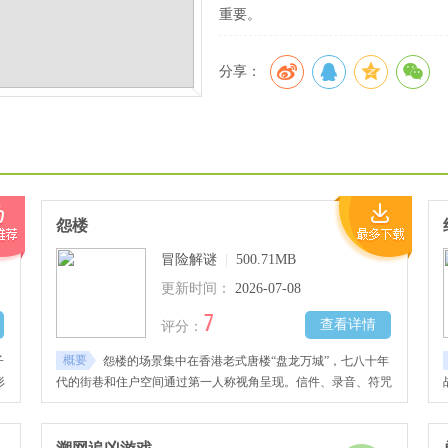
重要。
分享：
怨楼
冒险解谜
|
500.71MB
更新时间：
2026-07-08
7
查看详情
评分：
概要
子
怨楼的场景集中在香港老式唐楼“盘龙万城”，七八十年
形
代的街巷和住户空间通过第一人称视角呈现。信件、录音、符咒
环
这些线索分布在楼内不同位置，部分线索需要推进剧情后才可获
成
取。角色视角切换影响可获取的信息范围，多结局的分支由关键
节点的选择决定。粤语配音对氛围的塑造有一定的加成。