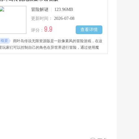
冒险解谜
|
123.96MB
更新时间：
2026-07-08
9.9
查看详情
评分：
概要
雨叶岛传说无限资源版是一款像素风的冒险游戏，在这
里玩家们可以控制自己的角色在异世界进行冒险，通过使用魔
杖、弓箭、长矛、暗器等多种武器消灭魔物，以及利用炸弹、藏
宝图、罗盘等道具突破机关后的最后的宝藏。