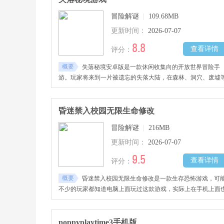
直接，但敌人类型和关卡节奏不断变化，想打得更远就要慢慢
冒险解谜
|
109.68MB
整打法。
更新时间：
2026-07-07
8.8
查看详情
评分：
概要
失落秘境安卓版是一款休闲收集向的开放世界冒险手
游。玩家将来到一片被遗忘的失落大陆，在森林、洞穴、废墟
区域自由探索。游戏采用低多边形画风与3D转2D的独特视觉表
现，整个世界既安静又神秘，仿佛每一寸土地都藏着旧日秘密
玩法上可以采集资源、刷怪战斗、破解机关，也能收集记忆碎
昏迷禁入校园无限生命修改
和神秘遗物，慢慢拼出这片土地曾经的故事。每次走进新区域
冒险解谜
|
216MB
都像是在替这片被遗忘的土地翻开一小段旧故事。
更新时间：
2026-07-07
9.5
查看详情
评分：
概要
昏迷禁入校园无限生命修改是一款生存恐怖游戏，可
不少的玩家都知道电脑上面玩过这款游戏，实际上在手机上面
有着相对应的版本。
poppyplaytime3手机版