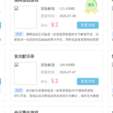
溯网追凶游戏
冒险解谜
|
111.43MB
更新时间：
2026-07-08
9.3
查看详情
评分：
概要
溯网追凶正式版是一款竖版黑客题材文字解谜手游。玩
兽
家扮演一名牵挂失踪妹妹的男大学生，同时也是备受期待的黑客
能
新星。仅凭一部手机，穿梭于各个信息渠道搜集电子痕迹，运用
分
黑客手段破解加密信息。一边解决接踵而至的棘手案件，一边在
茫茫数据海洋中搜寻妹妹的蛛丝马迹。游戏以文字解谜为核心，
首尔默示录
操作直观简洁，谜题设计烧脑且充满挑战。
冒险解谜
|
149.69MB
更新时间：
2026-07-07
5.3
查看详情
评分：
概要
文
首尔默示录最终版是一款韩系竖版2D卡通画风冒险
RPG手游。游戏以末日降临后的未来首尔为舞台，城市沦为燃烧
和
的废墟，幸存者躲入地下寻求生机。本作采用策略卡牌战斗玩
法，所有角色均以卡牌形式呈现，玩家收集不同英雄卡牌组建队
作
伍，探索城市废墟、打击敌人并完成各类任务挑战。游戏将韩式
命运重生游戏