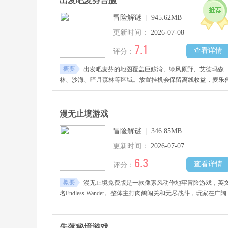
出发吧麦芬台服
冒险解谜
|
945.62MB
更新时间：
2026-07-08
7.1
查看详情
评分：
概要
出发吧麦芬的地图覆盖巨鲸湾、绿风原野、艾德玛森
林、沙海、暗月森林等区域。放置挂机会保留离线收益，麦乐
在战斗开始时触发增益效果，增伤和加防的触发类型受当前技
搭配影响。双人组队可共享副本进度，但Boss掉落独立。职业
战士、法师、游侠等，技能加点方向决定输出曲线的类型。
漫无止境游戏
冒险解谜
|
346.85MB
更新时间：
2026-07-07
6.3
查看详情
评分：
概要
漫无止境免费版是一款像素风动作地牢冒险游戏，英
名Endless Wander。整体主打肉鸽闯关和无尽战斗，玩家在广阔
地图中自由探索，挑战不同关卡和模式，遇敌则靠走位、技能
策略一路打过去。游戏里可获得装备、道具和符文提升角色实
力，组合出不同战斗流派，让每次冒险都有新的变化。战斗操
失落秘境游戏