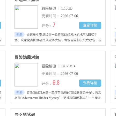
调
美学与末世生存题材融合，角色造型时尚前卫，竖屏操作适配单
冒险解谜
|
1.13GB
手游玩。
更新时间：
2026-07-06
7
查看详情
评分：
概要
命运重生安卓版是一款暗黑幻想风格的地牢ARPG手
等
游。玩家化身回溯者踏入破碎大陆，每场冒险都以死亡收场，但
每次重生都让真相更清晰。废墟与遗迹散布在大地各处，踏入其
。
中收集锈蚀武器和残破日记，与畸变怪物展开生死搏斗。NPC低
片
语中藏着线索碎片，拼接起来指向灾变根源。角色培养体系涵盖
冒险隐藏对象
，
属性分配、宠物协战和武器锻造三层，成长路径丰富。复古像素
冒险解谜
|
14.66MB
画风配合轮回叙事，每次倒下后重新站起，都在逼近那打破闭环
的刹那。
更新时间：
2026-07-06
9.8
查看详情
评分：
概要
能
冒险隐藏对象是一款非常治愈的冒险解谜类手游，英文
也
名为“Adventurous Hidden Mystery”，游戏期间玩家将在一个庞大
的世界中进行冒险，你需要寻找出隐藏起来的物体，每一次点击
错误的对象。
云之追逐者