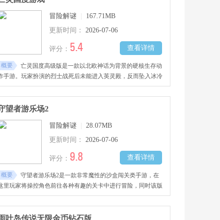
伏的世界，在探索与解谜中揭开真相。游戏以手绘暗黑画风烘托
冒险解谜
|
167.71MB
压抑氛围，多结局分支让选择充满分量，每次决定都可能引向不
同命运。
更新时间：
2026-07-06
5.4
查看详情
评分：
概要
亡灵国度高级版是一款以北欧神话为背景的硬核生存动
作手游。玩家扮演的烈士战死后未能进入英灵殿，反而坠入冰冷
幽暗的冥界疆域。这片土地上瘴气弥漫、怪物横行，食物短缺与
严寒时刻威胁存亡。从拾取第一块燧石开始，砍树挖矿建造庇护
所，狩猎剥皮制作皮甲，下矿洞采集硫磺与铁矿。炼金锅里熬煮
守望者游乐场2
药剂与毒物，锻造台前捶打刀剑与箭镞。地面之上有巨狼巡逻，
冒险解谜
|
28.07MB
地下深处盘踞尸鬼与石巨人。只有活下去才能寻找传说中通往瓦
尔哈拉的裂隙，让战魂重获荣光。每一步都关乎生死，每一次探
更新时间：
2026-07-06
索都可能遇险。
9.8
查看详情
评分：
概要
守望者游乐场2是一款非常魔性的沙盒闯关类手游，在
这里玩家将操控角色前往各种有趣的关卡中进行冒险，同时该版
本不再是地面格斗，而是将战场放在了空中，给玩家带来更好的
体验。
雨叶岛传说无限金币钻石版