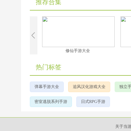
推荐合集
界手游
修仙手游大全
热门标签
弹幕手游大全
追风汉化游戏大全
独立
密室逃脱系列手游
日式RPG手游
关于当