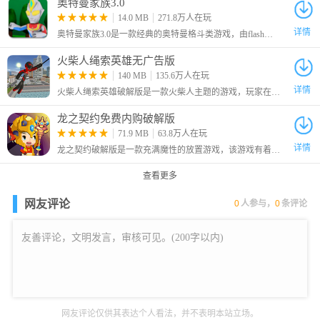
奥特曼家族3.0
9、在前方可以从箱子中收集一些零件，各种各样的零件是用于制
14.0 MB
271.8万人在玩
作和强化武器及道具的必备品，在后续的游戏中随处可见，碰见了
详情
奥特曼家族3.0是一款经典的奥特曼格斗类游戏，由flash平台移植而来，玩家们可在游戏中选择喜欢的奥特们参与战斗。游戏中根据原作为每位奥特曼都设计了其独特的招式和必杀技，不同的奥特们能够带来具有特色的战斗方式。
就拿上总有用得到的时候。
火柴人绳索英雄无广告版
10、随后攀爬至上层进入飞机残骸。
140 MB
135.6万人在玩
详情
火柴人绳索英雄破解版是一款火柴人主题的游戏，玩家在游戏中将控制火柴人前往指定的地点完成任务，在游戏中可以使用绳索、机枪等武器进行战斗，体验到超强的打击感。
龙之契约免费内购破解版
71.9 MB
63.8万人在玩
详情
龙之契约破解版是一款充满魔性的放置游戏，该游戏有着三路点杀模式，操作简单，还有龙宠养成、换装系统、绝世神器等趣味的游戏玩法，独创的法球系统和转生玩法，感兴趣的玩家快去下载吧！
查看更多
网友评论
0
人参与，
0
条评论
11、按十字键上打开手电筒后深入飞机残骸，来到下图所示位置时
按下右摇杆使用踢击踢飞挡路的杂物。
网友评论仅供其表达个人看法，并不表明本站立场。