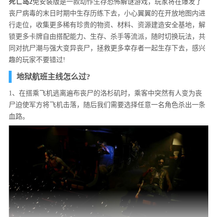
死亡岛2
免安装版是一款动作生存恐怖解谜游戏，玩家将在爆发了
丧尸病毒的末日时期中生存历练下去，小心翼翼的在开放地图内进
行走位，收集更多稀有珍贵的物资、材料、资源建造安全基地，解
锁更多卡牌自由搭配能力、生存、杀手等流派，随时切换玩法，共
同对抗尸潮与强大变异丧尸，拯救更多幸存者一起生存下去，感兴
趣的玩家不要错过!
地狱航班主线怎么过?
1、在搭乘飞机逃离遍布丧尸的洛杉矶时，乘客中突然有人变为丧
尸迫使军方将飞机击落，随后我们需要选择任意一名角色杀出一条
血路。