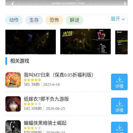
2、每名角色均有不同的属性值和固定技能，技能会影响战斗中的
展开
玩法但不会影响剧情，因此根据自身喜好选择即可。
动作
生存
恐怖
解谜
相关游戏
我叫MT归来（保真0.05折福利版）
581.3MB
2025-6-16
详情
3、飞机坠毁后身受重伤，在机舱内向着有光亮的方向前进。
纸嫁衣7卿不负九游版
141.16MB
2026-06-25
详情
蝙蝠侠黑暗骑士崛起
879.09MB
2026-06-24