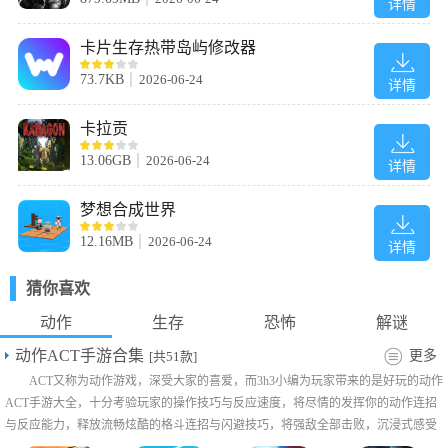
详情
卡片生存热带岛屿修改器
73.7KB
2026-06-24
详情
4、在前方墙壁上可以找到一个急救包来治疗伤势。
卡拉贡
13.06GB
2026-06-24
详情
梦想合成世界
12.16MB
2026-06-24
详情
猜你喜欢
动作
生存
恐怖
解谜
5、继续在机舱中前进，在前方按X键爬至上层。
动作ACT手游合集
更多
[共51款]
ACT又称为动作游戏，深受大家的喜爱，而3h3小编为玩家带来的是好玩的动作
ACT手游大全，十分考验玩家的操作技巧与反应速度，将尽情的发挥你的动作连招
与反应能力，释放流畅炫酷的格斗连招与闪避技巧，将强敌全部击败，沉浸式感受
热血快节奏的打击感，大家可以自由挑选吧!