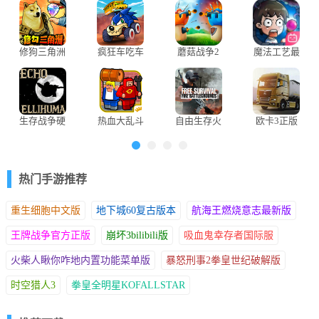
修狗三角洲
疯狂车吃车
蘑菇战争2
魔法工艺最
行动免广告
4(Car Eats
中文版
新版
版
Car 4)
6、此时我们可以发现机舱已经断为数截，跳回地面后沿着小路继
续前进寻找其他的幸存者。
生存战争硬
热血大乱斗
自由生存火
欧卡3正版
核模组中文
无限生命版
力战场官方
版
正版
热门手游推荐
重生细胞中文版
地下城60复古版本
航海王燃烧意志最新版
王牌战争官方正版
崩坏3bilibili版
吸血鬼幸存者国际服
火柴人瞅你咋地内置功能菜单版
暴怒刑事2拳皇世纪破解版
时空猎人3
拳皇全明星KOFALLSTAR
7、在前方按○键蹲下穿过飞机残骸下方的缝隙。