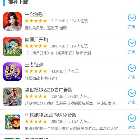
推荐下载
一念剑歌
717.8MB
33W人在玩
详情
御剑乘风起，逍遥天地间！
向僵尸开炮
284.8MB
31W人在玩
详情
《向僵尸开炮》&《盗墓笔记》联动计划
8、继续前进来到下图所示位置后，捡起残骸开山刀后按R2键攻击
王者征途
打破木箱，蹲下穿过残骸继续前进。
43.9MB
人在玩
详情
轻松国战 挂机征途！
越狱模拟器3D去广告版
150 MB
678.8万人在玩
详情
越狱模拟器3D免广告版是游戏的破解版本，在该版本中为玩家去除了广告，玩家可以不看广告直接获得奖励。这是一款身临其境的越狱模拟游戏，将策略、紧张感和秘密探索融为一体，提供一场充满挑战的自由之路。
地铁跑酷2025内购免费版
206 MB
591.5万人在玩
详情
地铁跑酷是一个非常经典的跑酷闯关类游戏，本次给大家带来的是2025最新破解版，解锁了全部内购的东西，打开商店就可以免费购买需要的道具