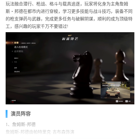
玩法融合潜行、枪战、格斗与载具追逐，玩家将化身为主角詹姆
斯・邦德在都市内进行穿梭，学习更多技能与战斗技巧，装备不同
的枪支弹药与武器，完成更多任务与破解阴谋，顺利的成为顶级特
工，感兴趣的玩家千万不要错过!
演员阵容
1、詹姆斯-邦德
詹姆斯-邦德由帕特里克·吉布森饰演