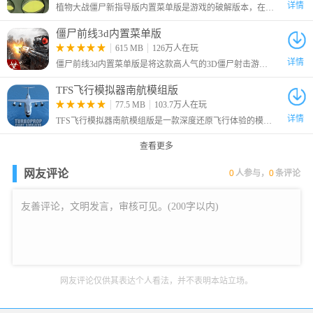
5、格林韦
详情
植物大战僵尸新指导版内置菜单版是游戏的破解版本，在该版本中为玩家提供无CD、大量阳光、大量锤子等等功能。这是一款策略塔防游戏，在原有指导版的基础上进行了升级修改。
格林韦由伦尼-詹姆斯饰演
僵尸前线3d内置菜单版
615 MB
126万人在玩
详情
僵尸前线3d内置菜单版是将这款高人气的3D僵尸射击游戏完美破解的版本，角色无敌，且一击秒杀。
TFS飞行模拟器南航模组版
77.5 MB
103.7万人在玩
详情
TFS飞行模拟器南航模组版是一款深度还原飞行体验的模拟游戏，它结合了高精度物理引擎与逼真的环境模拟，使玩家能够沉浸在真实的虚拟飞行世界之中。
查看更多
网友评论
0
人参与，
0
条评论
网友评论仅供其表达个人看法，并不表明本站立场。