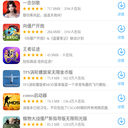
一念剑歌
谭赛琳娜由陈玉饰演
717.8MB
33W人在玩
详情
御剑乘风起，逍遥天地间！
向僵尸开炮
284.8MB
31W人在玩
详情
《向僵尸开炮》&《盗墓笔记》联动计划
王者征途
43.9MB
人在玩
详情
轻松国战 挂机征途！
TFS涡轮螺旋桨无限金币版
75.9 MB
162.8万人在玩
详情
TFS涡轮螺旋桨MOD菜单版是一个非常有趣的飞行模拟游戏，玩家可以体验到多种版本的军用飞机和客机，学习飞行、滑行、起飞和着陆的基本知识。
csmos启动器
74.3 MB
156.4万人在玩
详情
该版本已经汉化，不仅包括了CSGO时期的所有地图武器，就连界面都一比一还原了，低端手机也可以轻松游玩。多种游戏模式等你来体验，休闲模式、竞技模式、人机对战等等，喜欢cs的小伙伴们，快来试试吧！
植物大战僵尸新指导版无限阳光版
85.2 MB
129.8万人在玩