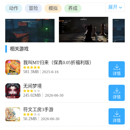
展开
动作
冒险
模拟
养成
相关游戏
我叫MT归来（保真0.05折福利版）
581.3MB
2025-6-16
详情
无间梦境
245.02MB
2026-06-30
详情
符文工房3手游
56.2MB
2026-06-30
2、莫妮佩妮
详情
莫妮佩妮由基拉-莱斯特饰演