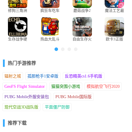
Q由阿拉斯泰尔·麦肯齐饰演
修狗三角洲
疯狂车吃车
蘑菇战争2
魔法工艺最
行动免广告
4(Car Eats
中文版
新版
版
Car 4)
生存战争硬
热血大乱斗
自由生存火
欧卡3正版
核模组中文
无限生命版
力战场官方
版
正版
热门手游推荐
辐射之城
孤胆枪手1安卓版
反恐精英cs1.6手机版
GeoFS Flight Simulator
猫猫突围小游戏
模拟航空飞行2020
PUBG Mobile外服安装包
PUBG Mobile国际版
现代空战3D战队版
平面僵尸防御
推荐下载
4、谭赛琳娜