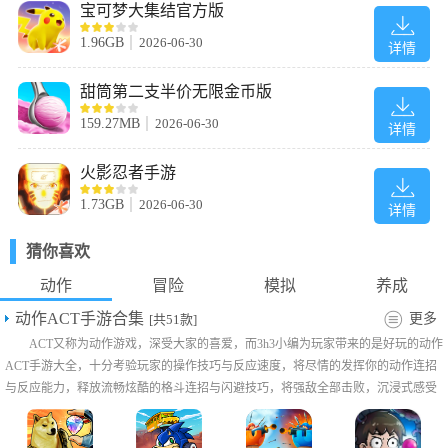
宝可梦大集结官方版
1.96GB
2026-06-30
详情
甜筒第二支半价无限金币版
159.27MB
2026-06-30
详情
火影忍者手游
1.73GB
2026-06-30
详情
猜你喜欢
动作
冒险
模拟
养成
动作ACT手游合集
更多
[共51款]
ACT又称为动作游戏，深受大家的喜爱，而3h3小编为玩家带来的是好玩的动作
ACT手游大全，十分考验玩家的操作技巧与反应速度，将尽情的发挥你的动作连招
与反应能力，释放流畅炫酷的格斗连招与闪避技巧，将强敌全部击败，沉浸式感受
热血快节奏的打击感，大家可以自由挑选吧!
3、Q