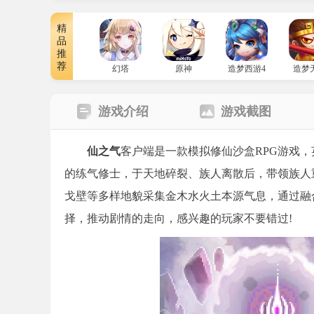
精
品
推
荐
幻塔
原神
造梦西游4
造梦
游戏介绍
游戏截图
仙之气
客户端是一款模拟修仙沙盒RPG游戏，英文名
的练气修士，于天地碎裂、族人离散后，带领族人重
戈壁等多样地貌采集金木水火土本源气息，通过融
择，推动剧情的走向，感兴趣的玩家不要错过!