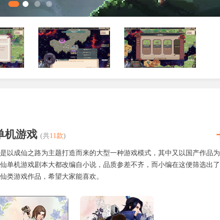
单机游戏
(共
11款
)
是以成仙之路为主题打造而来的大型一种游戏模式，其中又以国产作品为
直接左右各类天命事件的走向。救助落魄修士，大概率解锁隐藏
仙单机游戏剧本大都改编自小说，品质参差不齐，而小编在这便筛选出了
魔劫劫难，善恶行为皆有对应因果反馈。
仙类游戏作品，希望大家能喜欢。
夜的特殊时辰，于九嶷山巅布设周天星斗大阵，成功布阵即可感