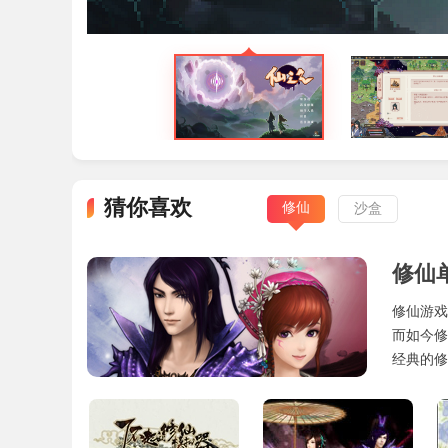
猜你喜欢
修仙
沙盒
游戏亮点
修仙
1.气运因果
修仙游戏
打造真实的因果气运机制，宗门族人好感度将
而如今修
线索;反之，过度掠夺资源、肆意杀伐，会触发心
经典的修
2.仙之气追踪玩法
可借助观星台推演天机、测算运势，在月圆之