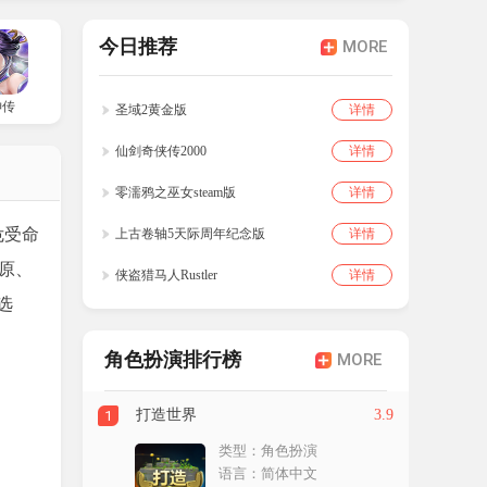
今日推荐
MORE
神传
圣域2黄金版
详情
仙剑奇侠传2000
详情
零濡鸦之巫女steam版
详情
危受命
上古卷轴5天际周年纪念版
详情
原、
侠盗猎马人Rustler
详情
选
角色扮演排行榜
MORE
打造世界
3.9
1
类型：角色扮演
语言：简体中文