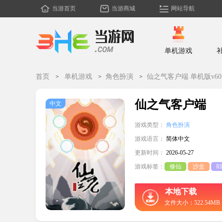
当游首页
当游商城
网站导航
单机游戏
首页
单机游戏
角色扮演
仙之气客户端 单机版v60.
仙之气客户端
中文
游戏类型：
角色扮演
游戏语言：
简体中文
更新时间：
2026-05-27
游戏标签：
修仙
沙盒
R
本地下载
文件大小：522.54MB