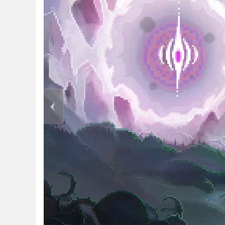
可依据各地地脉灵气的浓度差异，挑选优质洞
仙府的整体建筑布局会直接影响宗门族人的修炼效
3. 时空裂隙探索玩法
开放五大风格迥异、各具特色的残破大陆地图
秘符文解锁探索权限，“幽冥界”则需驾驭专属阴
4. 修真传承体系
收录72种经典古籍修真功法，功法功能各有
囊书》能够解锁驱魔丹炼制能力，不同功法的搭配