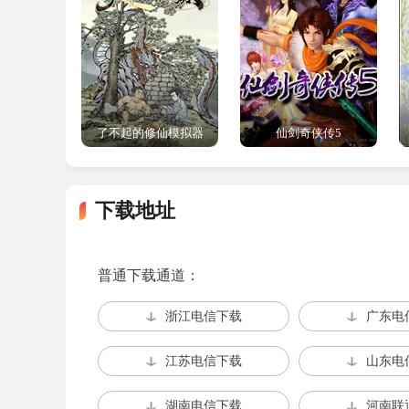
地间散落的仙之气残留，解锁稀有资源与隐藏机缘
3.怪物生态设计
怪物体系贴合五行修真设定，噬灵兽群严格遵
需借助玄冰符冻结核心弱点方可高效击杀，怪物掉
了不起的修仙模拟器
仙剑奇侠传5
4.动态大陆修复机制
拥有真实动态的大陆演变体系，每收集10%
下载地址
补全“离火”法则后，原本荒芜凶险的火山群会完
普通下载通道：
浙江电信下载
广东电
江苏电信下载
山东电
湖南电信下载
河南联