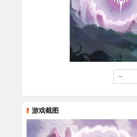
游戏特色
1. 先天之气演化系统
内置专属阴阳五行能量矩阵，可自主采集金、
游戏截图
和，循序渐进修复崩坏破碎的天地法则，沉浸式体
2. 仙府建造机制