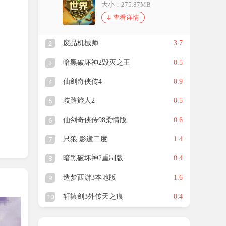
大小：275.87MB
查看详情
废品机械师
3.7
2
暗黑破坏神2毁灭之王
0.5
3
仙剑奇侠传4
0.9
4
歧路旅人2
0.5
5
仙剑奇侠传98柔情版
0.6
6
只狼:影逝二度
1.4
7
暗黑破坏神2重制版
0.4
8
与调
造梦西游3本地版
1.6
9
轩辕剑3外传天之痕
0.4
10