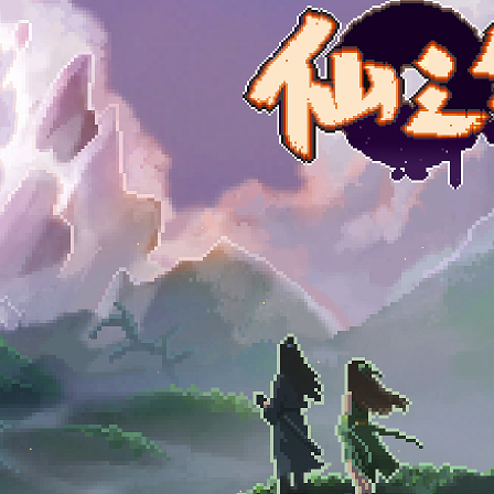
天福地作为府邸选址，自由搭建聚灵阵、丹房等各类修真配套设
率，改变各类机缘事件的触发概率，玩法自由度极高。
，探索玩法差异化十足。其中“太虚境”需要依靠强大神识破解上
火驱散蚀魂瘴气，突破场景阻碍完成探索。
侧重、定位清晰。修炼《黄庭经》可稳步提升玩家神识强度，修习
组合，可触发专属专属修真剧情，丰富游戏体验。