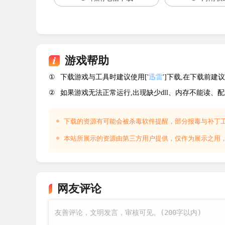
游戏帮助
①
下载游戏与工具时建议使用['
迅雷
']下载,在下载前
②
如果游戏无法正常运行,出现缺少dll、内存不能读、
系统需求
下载的资源有可能会被杀毒软件提醒，部分报毒与补丁
最低配置：
本站所展示的资源由第三方用户提供，仅作为展示之用
操作系统 *：Windows 7
处理器：Intel Core i3 2.00 GHz
网友评论
内存：2 GB RAM
显卡：Intel® HD Graphics 3000