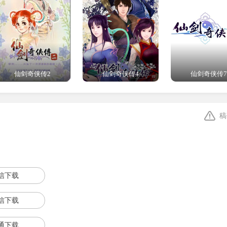
。
循五行相克的核心规律，属性克制玩法极具策略性。例如火属性
落的本命珠，可用于强化各类法宝，提升玩家战力。
仙剑奇侠传2
仙剑奇侠传4
仙剑奇侠传7
的天地法则碎片，地图就会解锁全新的可探索区域与资源点位。当
稿
成蜕变，转化为资源丰厚的灵脉矿场，实现地图场景动态迭代。
信下载
信下载
通下载