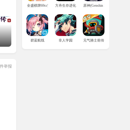
全盛棋牌69cc安卓版
方舟生存进化国际服
原神(Genshin Impact)外服
异兽
碧蓝航线
非人学园
元气骑士前传
完整
件举报