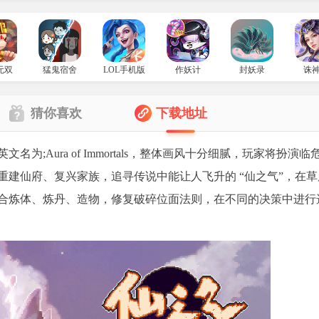
无双
猛鬼宿舍
LOL手机版
作妖计
封妖录
诛
猜你喜欢
下载地址
为;Aura of Immortals，整体画风十分细腻，玩家将扮演临
建仙府、复兴家族，追寻传说中能让人飞升的 “仙之气”，在草
合炼体、炼丹、造物，修复破碎位面法则，在不同的决策中进行