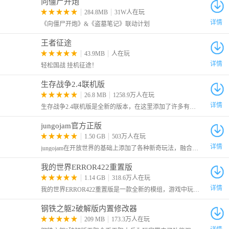
向僵尸开炮
284.8MB
31W人在玩
详情
《向僵尸开炮》&《盗墓笔记》联动计划
王者征途
43.9MB
人在玩
详情
轻松国战 挂机征途！
7、当前版本可通过技能树提升装弹速度、减少体力消耗、提高伤
生存战争2.4联机版
害与烹饪效率等8项生存属性。
26.8 MB
1258.9万人在玩
游戏特点
详情
生存战争2.4联机版是全新的版本，在这里添加了许多有趣的新玩法，例如增加季节、添加了社区内容搜索、加入了杨树、杨木、杨树叶和树苗、比 2.3 中生成的鱼更多等等
1、末日共济，组队求生。身处 - 40℃极寒末日，抵御成群丧尸，对
jungojam官方正版
抗频发的暴风雪。可探索地下堡垒、废弃医院等十余处特色据点，
1.50 GB
503万人在玩
搜集各类物资，在恶劣环境中结伴生存。
详情
jungojam在开放世界的基础上添加了各种新奇玩法，融合了冒险、动作、探索、社交等等元素，你可以和小伙伴们一起在这里嬉戏打闹，一起种田收获你们的快乐，还可以自定义自己的形象哦！
2、绝境寻踪，奔赴归途。整座城市被尸潮侵占，为与家人团聚踏
我的世界ERROR422重置版
上冒险旅途。提供二十余种武器可供制作，还能维修、改装载具，
1.14 GB
318.6万人在玩
一边突破重重危机，一边探寻城市沦陷的真相。
详情
我的世界ERROR422重置版是一款全新的模组，游戏中玩家的世界将被一个神秘病毒感染，导致场景、方块、物品和生物都呈现异常状态。
3、荒野筑家，经营生存。能够搭建安全营地，开垦土地种植作
物、捕猎野生动物保障日常所需。现有八大生存技能可进行升级优
钢铁之躯2破解版内置修改器
209 MB
173.3万人在玩
化，后续还会免费更新职业体系与角色自定义功能。