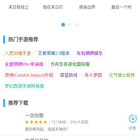
末日前线之
我在末日打
感染边界
最后一个时
5、开垦冻土种植多种作物，狩猎地图中野生动物;
末日要塞
造安全屋
代的幸存者
热门手游推荐
八荒剑魂手游
王者荣耀2.0版本
左右棋牌娱乐
全盛棋牌69cc安卓版
方舟生存进化国际服
原神(Genshin Impact)外服
碧蓝航线
非人学园
元气骑士前传
梦幻西游手游网易版
6、通过烹饪食物、制造药品维持生命体征，打造属于你的安全营
地，抵御丧尸与严寒的双重威胁;
推荐下载
一念剑歌
717.8MB
33W人在玩
详情
御剑乘风起，逍遥天地间！