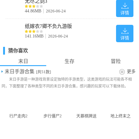
无尽之剑3
44.86MB
2026-06-24
详情
纸嫁衣7卿不负九游版
141.16MB
2026-06-24
详情
猜你喜欢
末日
生存
冒险
4、第一或第三人称自由切换，怎么舒服怎么来;
末日手游合集
更多
[共51款]
末日手游是一种游戏背景设定独特的手游类型，这类游戏的玩法可能各不相
同，下面整理了各种类型不同的末日手游合集，感兴趣的玩家可以下载体验。
行尸走肉2
步行僵尸2
天慕棋牌送
地上终末之
僵尸射击
福利版
日生存中文
版