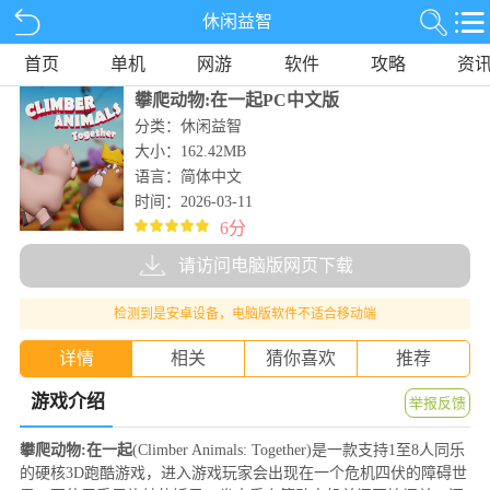
休闲益智
首页
单机
网游
软件
攻略
资
攀爬动物:在一起PC中文版
分类：休闲益智
大小：162.42MB
语言：简体中文
时间：2026-03-11
6分
请访问电脑版网页下载
检测到是安卓设备，电脑版软件不适合移动端
详情
相关
猜你喜欢
推荐
游戏介绍
举报反馈
攀爬动物:在一起
(Climber Animals: Together)是一款支持1至8人同乐
的硬核3D跑酷游戏，进入游戏玩家会出现在一个危机四伏的障碍世