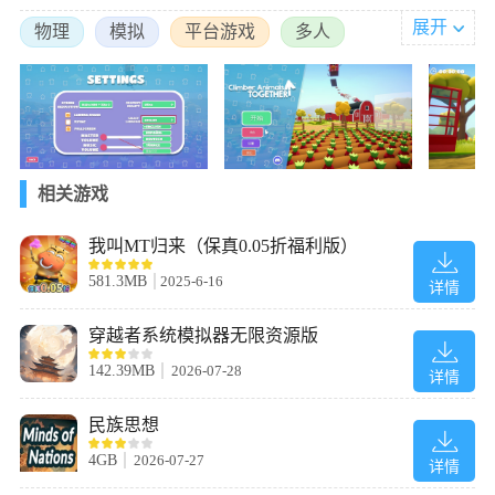
2、绳索/锁链连接：玩家被绳子/锁链绑在一起，必须同步攀爬、跳
展开
物理
模拟
平台游戏
多人
跃、摆荡，一人失误全队受影响。
3、关卡目标：在复杂垂直/悬空场景里，爬得越高越好、闯过机
关、避开坠落，竞速/合作冲终点。
4、物理驱动：真实物理+绳索拉扯，操作有挑战，配合是关键。
5、模式：合作闯关、竞速、乱斗;单人也可玩。
相关游戏
攀爬动物:在一起新手指南
1、下载并启动游戏，在主菜单点击"Setting"选项进入系统设置界
我叫MT归来（保真0.05折福利版）
面。
581.3MB
2025-6-16
详情
穿越者系统模拟器无限资源版
142.39MB
2026-07-28
详情
民族思想
4GB
2026-07-27
详情