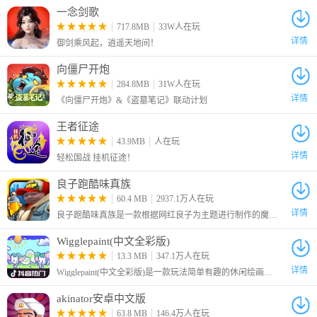
一念剑歌
717.8MB
33W人在玩
4、进入角色选择界面，挑选心仪的动物形象，为攀登之旅做好准
详情
御剑乘风起，逍遥天地间！
备。
向僵尸开炮
284.8MB
31W人在玩
详情
《向僵尸开炮》&《盗墓笔记》联动计划
王者征途
43.9MB
人在玩
详情
轻松国战 挂机征途！
良子跑酷味真族
60.4 MB
2937.1万人在玩
详情
良子跑酷味真族是一款根据网红良子为主题进行制作的魔改地铁跑酷游戏，游戏原本的主角杰克变成了我们的大胃袋良子，跑酷路上的金币也变成了良子最爱吃的焖子！
Wigglepaint(中文全彩版)
13.3 MB
347.1万人在玩
详情
Wigglepaint(中文全彩版)是一款玩法简单有趣的休闲绘画涂鸦游戏，本次为大家带来的是中文全彩版本，该版本由B站UP主“角赤pulupo”制作，支持中文还有十六种色彩画笔，让你可以自由绘画涂鸦！
akinator安卓中文版
5、进入游戏初期，请仔细查阅屏幕上的基础操作指引，掌握移动
63.8 MB
146.4万人在玩