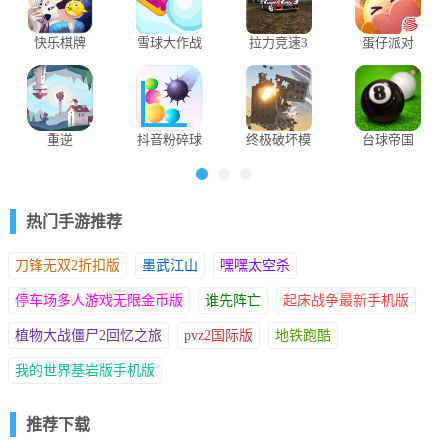
快乐棋牌
雪球大作战
拉力竞速3
蛋仔派对
2025最新版
破解版
EggyGo国
际版
3、完成设置后返回主页，点击"开始"按钮，正式踏入这场趣味冒
险。
重逆
抖音粉碎球
终极破坏模
台球帝国
球
拟器
vivo版
热门手游推荐
刀锋无双2折扣版
墨武江山
嘿嘿太空杀
停车场多人游戏无限金币版
谁先阵亡
起床战争最新手机版
植物大战僵尸2回忆之旅
pvz2国际版
地铁跑酷
我的世界基岩版手机版
推荐下载