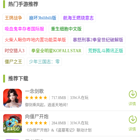
热门手游推荐
王牌战争
崩坏3bilibili版
航海王燃烧意志
二、获胜/失败条件
吸血鬼幸存者国际服
重生细胞中文版
1、将所有波数的敌人打下平台或将其气血降为空则获得炸弹小分
队的胜利。
火柴人瞅你咋地内置功能菜单版
暴怒刑事2拳皇世纪破解版
2、玩家操控的角色如果被打下平台或气血为空则游戏失败，且一
时空猎人3
拳皇全明星KOFALLSTAR
荒野乱斗腾讯正版
个关卡只有一条生命可以使用，也就是死了就算输了。
僵尸之王
少年三国志：零
推荐下载
一念剑歌
717.8MB
33W人在玩
详情
御剑乘风起，逍遥天地间！
向僵尸开炮
284.8MB
31W人在玩
详情
《向僵尸开炮》&《盗墓笔记》联动计划
游戏攻略