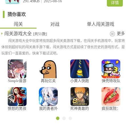
291.49KB
2025-08-16
详情
1、移动+随意按键
快速前冲，用于躲避敌人进攻或追击敌人。
猜你喜欢
2、抬起
闯关
对战
单人闯关游戏
可以将对手抬起丢下，但抓取时间过长会被反击，值得提的是在靠
近平台边缘时可以将对手抬起直接丢下平台获胜，同时不单可以抬
闯关游戏大全
更多
[共51款]
起角色，还可以抬起炸弹，可以将对方丢来的炸弹再拾取丢回去，
闯关游戏大全中玩家将找到超多闯关类游戏下载，在闯关手机游戏中，玩家将
但要把握好炸弹的爆炸时间，不然在头顶爆炸就得不偿失了。
体验到超好玩的闯关类手游下载，闯关游戏方式是延续了很长历史的游戏形式，是
3、跳跃+攻击
玩家们一直喜爱的，快来下载试试吧。
可以给敌人造成较多伤害或将敌人击倒。
4、炸弹
拿出炸弹再按一次则丢出，前进+丢炸弹可以丢的比较远，前进+跳
跃+丢炸弹则可以丢的更远。
Simple音游
再玩亿关
小黄人快跑
弹壳特攻队
官方版
最新版
官方手游
愤怒的男孩
我的勇者外
死神勇敢的
疯狂医院：
2
传官方版
灵魂中文版
达什医生