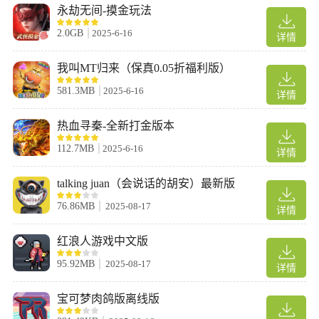
永劫无间-摸金玩法
2.0GB
2025-6-16
详情
我叫MT归来（保真0.05折福利版）
手游亮点
581.3MB
2025-6-16
1.形象：炸弹小分队动作丰富自然，超多的游戏角色等你来选择，
详情
角色的形象都是完全不同；
热血寻秦-全新打金版本
2.炸弹：粘性炸弹、触觉炸弹、冰冻炸弹等炸弹等你前来进行着选
择，更好前去冒险。
112.7MB
2025-6-16
详情
3.
版本：当前游戏的版本是最新的版本，加入了超多的玩法内容，给
talking juan（会说话的胡安）最新版
你完美的游戏享受；
76.86MB
2025-08-17
详情
4.任务：日常任务大多都是比较的简单，完成游戏任务之后就可以
获得更多游戏的奖励；
红浪人游戏中文版
5.形象：游戏画面q萌非常有趣，角色的形象也是比较的可爱，要你
95.92MB
2025-08-17
更好的前去进行冒险。
详情
玩法说明
宝可梦肉鸽版离线版
一、基本操作介绍