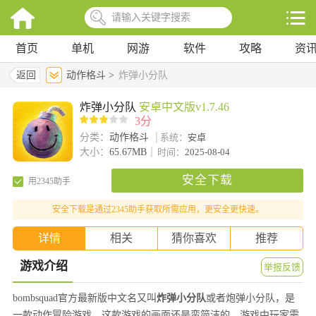
首页
单机
网游
软件
攻略
资
返回
动作格斗 >
炸弹小分队
炸弹小分队
安卓中文版v1.7.46
3分
分类：
动作格斗
系统：
安卓
大小：
65.67MB
时间：
2025-08-04
安全下载
用2345助手
安全下载是通过2345助手获取所需应用，更安全更快速。
详情
相关
猜你喜欢
推荐
游戏介绍
举报反馈
bombsquad官方最新版中文名又叫
炸弹小分队
或者炮弹小分队，是
一款动作冒险游戏，这款游戏的画面还是蛮简洁的，游戏中玩家需