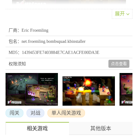
展开
游戏特色
厂商：Eric Froemling
1、炸弹小分队中画当有爱游戏有难度，实属吸引妹纸不可多得的
神器。
包名：net.froemling.bombsquad.kbinstaller
2、设有8播放本地/网络多人，没来由的爆炸，布娃娃先进面对工厂
MD5：1439453FE7403884E7CAE1ACFE00DA3E
物理学，海盗，忍者，野蛮人，疯狂的厨师，等等。
3、BombSquad支持触摸屏，以及各种控制器，使所有的朋友可以在
点击查看
权限须知
行动。
4、你甚至可以使用手机和平板电脑为通过自由'BombSquad远程“应
用程序控制器。
闯关
对战
单人闯关游戏
相关游戏
其他版本