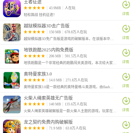
王者征途
一、新手怎么玩？（图文教程）
43.9MB
人在玩
1、打开炸弹小分队官方最新版，首页可以查看帮助、更改设置、
详情
轻松国战 挂机征途！
还可以查看自己的战斗回放。
越狱模拟器3D去广告版
150 MB
678.8万人在玩
详情
越狱模拟器3D免广告版是游戏的破解版本，在该版本中为玩家去除了广告，玩家可以不看广告直接获得奖励。这是一款身临其境的越狱模拟游戏，将策略、紧张感和秘密探索融为一体，提供一场充满挑战的自由之路。
地铁跑酷2025内购免费版
206 MB
591.5万人在玩
详情
地铁跑酷是一个非常经典的跑酷闯关类游戏，本次给大家带来的是2025最新破解版，解锁了全部内购的东西，打开商店就可以免费购买需要的道具
奥特曼家族3.0
14.0 MB
271.8万人在玩
详情
奥特曼家族3.0是一款经典的奥特曼格斗类游戏，由flash平台移植而来，玩家们可在游戏中选择喜欢的奥特们参与战斗。游戏中根据原作为每位奥特曼都设计了其独特的招式和必杀技，不同的奥特们能够带来具有特色的战斗方式。
2、点击多人游戏，这里可以加入公共的小队，也可以点私人，设
火柴人绳索英雄无广告版
置派队密码并分享给好友，一起开房间玩。
140 MB
135.6万人在玩
详情
火柴人绳索英雄破解版是一款火柴人主题的游戏，玩家在游戏中将控制火柴人前往指定的地点完成任务，在游戏中可以使用绳索、机枪等武器进行战斗，体验到超强的打击感。
龙之契约免费内购破解版
71.9 MB
63.8万人在玩