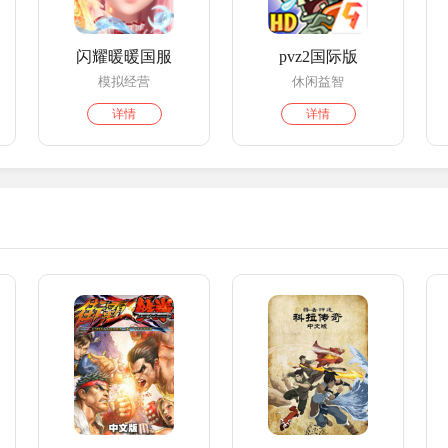
版
闪耀暖暖国服
pvz2国际版
模拟经营
休闲益智
详情
详情