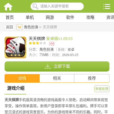
首页
单机
网游
软件
攻略
资
返回
角色扮演 >
天天棋牌
天天棋牌
安卓版v1.09.03
3分
分类：
角色扮演
系统：
安卓
大小：
75MB
时间：
2026-05-25
立即下载
详情
相关
推荐
游戏介绍
举报反馈
天天棋牌
手机版高清流畅的游戏画面令人惊艳，启动瞬间带来视觉
享受，操作简单直观，新用户登录即享丰厚礼包福利。牌手可以享
受沉浸式的游戏背景音乐，为你的游戏带来不同的乐趣。同时，平