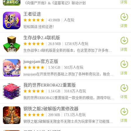
详情
《向僵尸开炮》&《盗墓笔记》联动计划
王者征途
43.9MB
人在玩
详情
轻松国战 挂机征途！
生存战争2.4联机版
26.8 MB
1258.9万人在玩
详情
生存战争2.4联机版是全新的版本，在这里添加了许多有趣的新玩法，例如增加季节、添加了社区内容搜索、加入了杨树、杨木、杨树叶和树苗、比 2.3 中生成的鱼更多等等
jungojam官方正版
1.50 GB
503万人在玩
详情
jungojam在开放世界的基础上添加了各种新奇玩法，融合了冒险、动作、探索、社交等等元素，你可以和小伙伴们一起在这里嬉戏打闹，一起种田收获你们的快乐，还可以自定义自己的形象哦！
我的世界ERROR422重置版
1.14 GB
318.6万人在玩
详情
我的世界ERROR422重置版是一款全新的模组，游戏中玩家的世界将被一个神秘病毒感染，导致场景、方块、物品和生物都呈现异常状态。
钢铁之躯2破解版内置修改器
209 MB
173.3万人在玩
详情
钢铁之躯2破解版无限金币无限士兵为玩家带来了功能强大的内置作弊菜单，可以让你在玩游戏的同时利用悬浮窗菜单进行游戏数值的修改。