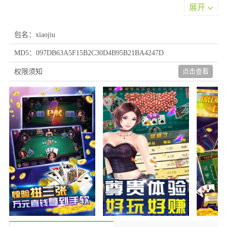
展开
包名：xiaojiu
MD5：097DB63A5F15B2C30D4B95B21BA4247D
游戏亮点
点击查看
权限须知
1、新用户注册可领丰厚奖励，感受全新特色游戏体验，享受简单
竞技，内容优质趣味十足。
2、多数棋牌游戏依赖技巧而非运气，长期玩家能通过经验积累提
升胜率。竞技性强，高手能通过比赛、排位赛证明实力，享受智力
博弈的乐趣。
3、豪利棋盘游戏方式特别灵活，大大提升了便捷度。随时随地来
一局。
游戏优势
1、玩家既能借此了解常德地域风情，还能与真实玩家同场竞技，
游戏配音特别邀请本土明星参与，显著提升了背景音乐的吸引力。
2、每日畅玩棋牌游戏，新玩家能快速掌握规则，支持熟人好友对