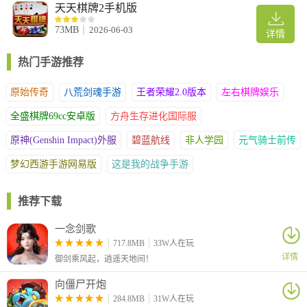
天天棋牌2手机版
73MB
2026-06-03
详情
热门手游推荐
原始传奇
八荒剑魂手游
王者荣耀2.0版本
左右棋牌娱乐
全盛棋牌69cc安卓版
方舟生存进化国际服
原神(Genshin Impact)外服
碧蓝航线
非人学园
元气骑士前传
梦幻西游手游网易版
这是我的战争手游
推荐下载
一念剑歌
717.8MB
33W人在玩
详情
御剑乘风起，逍遥天地间！
向僵尸开炮
284.8MB
31W人在玩