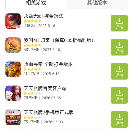
相关游戏
其他版本
战，还配备智能游戏助手，汇聚当下热门棋牌游戏。
3、丰富内容搭配趣味掌上特色玩法，安卓与电脑数据同步，激烈
永劫无间-摸金玩法
竞技能让玩家玩得过瘾。
游戏说明
2.0GB
2025-6-16
详情
1、持续更新更多优质游戏内容，持续为你带来新鲜体验，点击即
我叫MT归来（保真0.05折福利版）
可享受全新游戏服务，快来体验最新项目
581.3MB
2025-6-16
2、手机端绿色棋牌空间专为新手打造，配套详细教学指引快速入
详情
门，一键邀约好友共享牌局乐趣，优质体验值得尝试。
热血寻秦-全新打金版本
3、海量经典玩法随心选择，精美视觉呈现优质体验，真人对战即
时结算，让每位玩家感受纯粹的棋牌竞技快感。
112.7MB
2025-6-16
详情
天天棋牌百度客户端
76.5MB
2026-06-06
详情
天天棋牌2手机版正式版
75.17MB
2026-06-03
详情