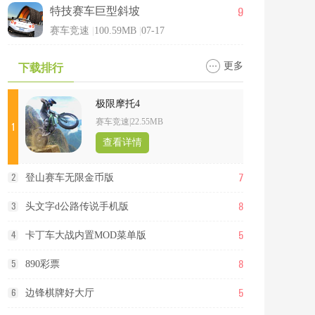
9
特技赛车巨型斜坡
赛车竞速
|
100.59MB
|
07-17
更多
下载排行
极限摩托4
赛车竞速
|
22.55MB
1
查看详情
7
2
登山赛车无限金币版
8
3
头文字d公路传说手机版
5
4
卡丁车大战内置MOD菜单版
8
5
890彩票
5
6
边锋棋牌好大厅