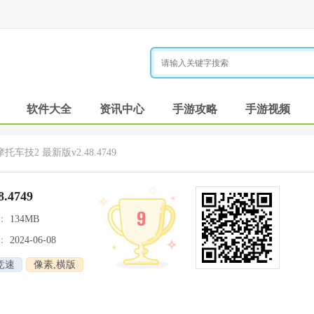
软件大全
资讯中心
手游攻略
手游视频
托车技2 最新版v2.48.4749
4749
9
：
134MB
：
2024-06-08
竞速
像素,横版