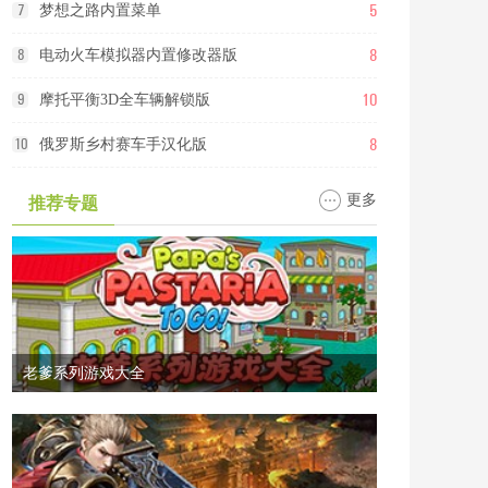
5
7
梦想之路内置菜单
8
8
电动火车模拟器内置修改器版
10
9
摩托平衡3D全车辆解锁版
8
10
俄罗斯乡村赛车手汉化版
更多
推荐专题
老爹系列游戏大全