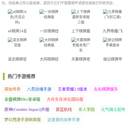
光。但经典之所以是经典，是因为它们不需要情怀滤镜也很能打你依然会...
a8棋牌24去
一庆棋牌经
上下棋牌最
九界降魔(飞
(杰克云码)
典版
新安卓版三
剑江湖)
版
凌志棋牌官
大同棋牌经
天慕棋牌老
姚记棋牌苹
版
典版
版本免广告
果版本
热门手游推荐
原始传奇
八荒剑魂手游
王者荣耀2.0版本
左右棋牌娱乐
全盛棋牌69cc安卓版
方舟生存进化国际服
原神(Genshin Impact)外服
碧蓝航线
非人学园
元气骑士前传
梦幻西游手游网易版
这是我的战争手游