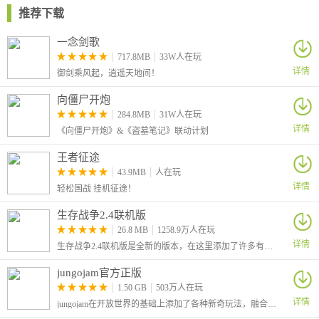
推荐下载
一念剑歌
717.8MB
33W人在玩
详情
御剑乘风起，逍遥天地间！
向僵尸开炮
284.8MB
31W人在玩
详情
《向僵尸开炮》&《盗墓笔记》联动计划
王者征途
43.9MB
人在玩
详情
轻松国战 挂机征途！
生存战争2.4联机版
26.8 MB
1258.9万人在玩
详情
生存战争2.4联机版是全新的版本，在这里添加了许多有趣的新玩法，例如增加季节、添加了社区内容搜索、加入了杨树、杨木、杨树叶和树苗、比 2.3 中生成的鱼更多等等
jungojam官方正版
1.50 GB
503万人在玩
详情
jungojam在开放世界的基础上添加了各种新奇玩法，融合了冒险、动作、探索、社交等等元素，你可以和小伙伴们一起在这里嬉戏打闹，一起种田收获你们的快乐，还可以自定义自己的形象哦！