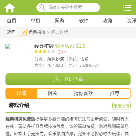
首页
单机
网游
软件
攻略
资
返回
角色扮演 >
经典棋牌
经典棋牌
安卓版v1.6.2.0
3分
分类：
角色扮演
系统：
安卓
大小：
78.43MB
时间：
2026-06-24
立即下载
详情
相关
猜你喜欢
推荐
游戏介绍
举报反馈
经典棋牌免费版
提供更多感兴趣的棋牌玩法与全新感受，随时有人
在线，玩法多样且靠牌技决胜负，体验简单快捷。游戏规则简单易
懂，轻松上手无压力，欢乐氛围浓厚，完全不必担心缺少玩伴，快