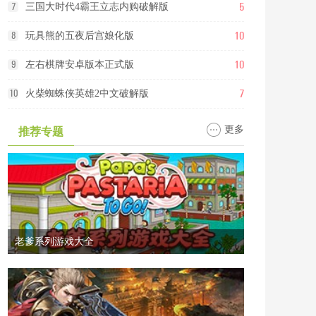
5
7
三国大时代4霸王立志内购破解版
10
8
玩具熊的五夜后宫娘化版
10
9
左右棋牌安卓版本正式版
7
10
火柴蜘蛛侠英雄2中文破解版
更多
推荐专题
老爹系列游戏大全