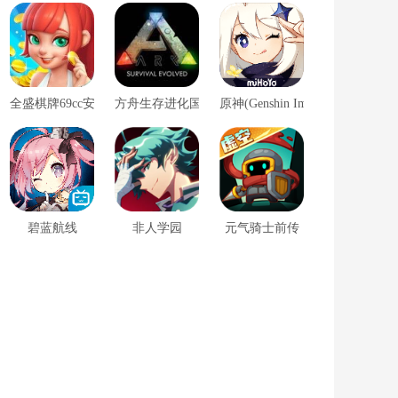
全盛棋牌69cc安卓版
方舟生存进化国际服
原神(Genshin Impact)外服
碧蓝航线
非人学园
元气骑士前传