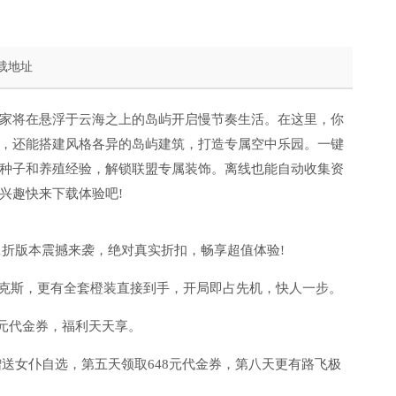
载地址
家将在悬浮于云海之上的岛屿开启慢节奏生活。在这里，你
，还能搭建风格各异的岛屿建筑，打造专属空中乐园。一键
种子和养殖经验，解锁联盟专属装饰。离线也能自动收集资
兴趣快来下载体验吧!
.1折版本震撼来袭，绝对真实折扣，畅享超值体验!
香克斯，更有全套橙装直接到手，开局即占先机，快人一步。
8元代金券，福利天天享。
赠送女仆自选，第五天领取648元代金券，第八天更有路飞极