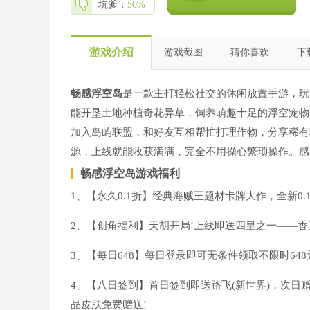
坑爹：
50%
游戏介绍
游戏截图
猜你喜欢
下
畅感浮空岛
是一款主打轻松社交的休闲放置手游，玩
能开垦土地种植奇花异草，饲养萌趣十足的浮空宠物
加入岛屿联盟，和好友互相帮忙打理作物，分享稀有
源，上线就能收获满满，完全不用操心繁琐操作。感
畅感浮空岛
游戏福利
1、【永久0.1折】经典海贼王题材卡牌大作，全新0
2、【创角福利】天胡开局!上线即送四皇之一——
3、【每日648】每日登录即可无条件领取不限时64
4、【八日签到】首日签到即送路飞(新世界)，次日
品皮肤免费赠送!