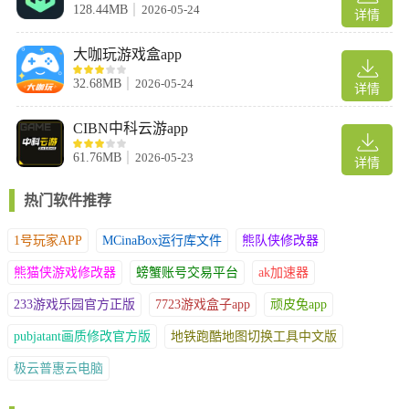
128.44MB
2026-05-24
详情
大咖玩游戏盒app
32.68MB
2026-05-24
详情
CIBN中科云游app
61.76MB
2026-05-23
详情
热门软件推荐
1号玩家APP
MCinaBox运行库文件
熊队侠修改器
熊猫侠游戏修改器
螃蟹账号交易平台
ak加速器
233游戏乐园官方正版
7723游戏盒子app
顽皮兔app
pubjatant画质修改官方版
地铁跑酷地图切换工具中文版
极云普惠云电脑