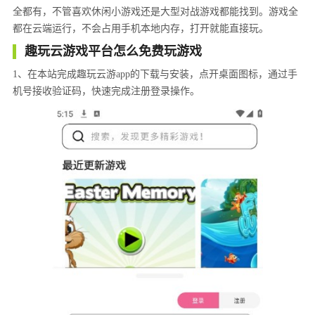
全都有，不管喜欢休闲小游戏还是大型对战游戏都能找到。游戏全
都在云端运行，不会占用手机本地内存，打开就能直接玩。
趣玩云游戏平台怎么免费玩游戏
1、在本站完成趣玩云游app的下载与安装，点开桌面图标，通过手
机号接收验证码，快速完成注册登录操作。