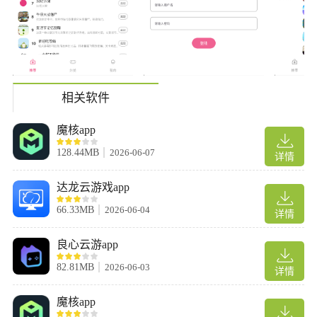
相关软件
魔核app
128.44MB
2026-06-07
详情
达龙云游戏app
66.33MB
2026-06-04
详情
良心云游app
82.81MB
2026-06-03
详情
魔核app