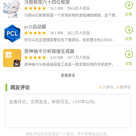
冷颜框架六十四位框架
16.5 MB
294.4万人在玩
详情
冷颜64位新框架是一个非常好用的游戏辅助框架，这个框架不仅仅提供了应用多开的功能，还具备许多其他强大的功能。它可以显著提升手机的性能。通过优化资源的分配和管理
pcl2启动器
28.1 MB
262.2万人在玩
详情
你可以在这里搜索整合包下载游玩，知名整合包ATM10、雾中人、灾变100天等等整合包，软件都有收录，还有模组供你下载，从最老版本到现在的最新版本，任意选择，还支持正版登录哦！
原神抽卡分析链接生成器
4.63 MB
247.1万人在玩
详情
原神抽卡分析链接获取工具是一款非常好用的手机软件，专门为原神的玩家所准备，APP功能强大，能够帮助原神玩家获取抽卡记录，让你了解到自己是多少发才出的金，从而合理的规划好自己的原石。
查看更多
网友评论
0
人参与，
0
条评论
网友评论仅供其表达个人看法，并不表明本站立场。