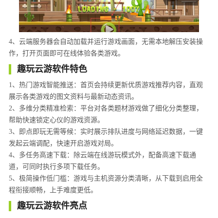
4、云端服务器会自动加载并运行游戏画面，无需本地解压安装操
作，打开页面即可在线体验各类游戏。
趣玩云游软件特色
1、热门游戏智能推送：首页会持续更新优质游戏推荐内容，直观
展示各类游戏的图文资料与最新动态资讯。
2、多维分类精准检索：平台对各类题材游戏做了细化分类整理，
帮助快速锁定心仪的游戏资源。
3、即点即玩无需等候：实时展示排队进度与网络延迟数据，一键
发起云端调配，快速开启游戏对局。
4、多任务高速下载：除云端在线游玩模式外，配备高速下载通
道，可同时执行多项下载任务。
5、极简操作低门槛：游戏与主机资源分类清晰，从下载到启用全
程衔接顺畅，上手难度更低。
趣玩云游软件亮点