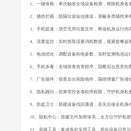
1、一键体检：单次触发全域设备检测，根除机身各
2、骚扰拦截：阻隔垃圾短信推送，屏蔽各类骚扰来
3、手机提速：清空无用垃圾文件，释放机身运行内
4、流量监控：实时抓取流量消耗数据，规避套餐超
5、电池优化：调配设备耗电参数，实时监测电池运
6、手机杀毒：全域筛查有害程序，阻断后台恶意扣
7、广告插件：筛查后台风险插件，隔绝弹窗广告侵
8、隐私顾问：统筹管控各项程序权限，守护机身私
9、防盗卫士：搭建设备找回通道，丢失后保全机身
10、隐私中心：搭建文件加密体系，全方位守护私
11、高级工具：集成多款实用工具，简化设备日常