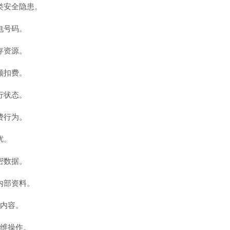
类安全隐患。
电号码。
存资源。
额扣费。
行状态。
费行为。
扰。
密数据。
内部资料。
密内容。
运维操作。