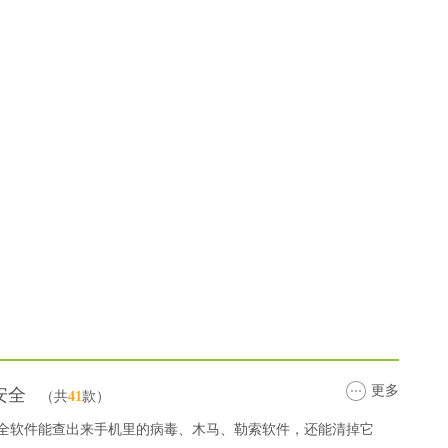
更多
安全
（共
41
款）
全软件能查出来手机里的病毒、木马、勒索软件，还能清掉它