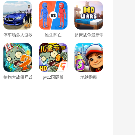
停车场多人游戏无限金币版
谁先阵亡
起床战争最新手机版
植物大战僵尸2回忆之旅
pvz2国际版
地铁跑酷