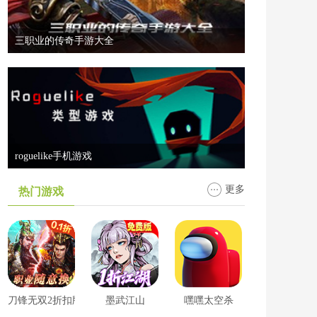
三职业的传奇手游大全
roguelike手机游戏
更多
热门游戏
刀锋无双2折扣版
墨武江山
嘿嘿太空杀