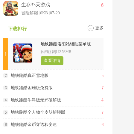
6
生存33天游戏
冒险解谜
|
0KB
|
07-29
更多
下载排行
地铁跑酷洛阳站辅助菜单版
休闲益智
|
142.58MB
1
查看详情
5
2
地铁跑酷真正雪地版
7
3
地铁跑酷困难版免费版
4
4
地铁跑酷牛津版无邪破解版
7
5
地铁跑酷全人物全皮肤解锁版
6
6
地铁跑酷金币穿透和变速