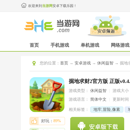
欢迎来到
当游网
安卓下载乐园！
首页
手机游戏
单机游戏
网络游戏
您的位置：
首页
→
安卓游戏
→
休闲益智
→ 掘地求
掘地求财2官方版 正版v0.4.
游戏类型：
休闲益智
|
游戏大小
游戏语言：
简体中文
|
更新时间
相关标签：
地牢,冒险,像素
探索
好玩：
89%