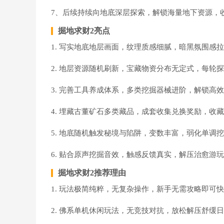
7、后续持续向地底深层探索，解锁海量地下资源，
掘地求财2亮点
1. 写实地底地层画面，纹理质感细腻，暗黑氛围感
2. 地层资源随机刷新，宝藏物资分布无定式，每轮
3. 完善工具养成体系，多类挖掘器械进阶，解锁高
4. 埋藏古董矿石多类藏品，成套收集兑换奖励，收
5. 地底随机触发秘境与陷阱，变数丰富，弱化单调
6. 贴合原声挖掘音效，触感反馈真实，解压治愈游
掘地求财2推荐理由
1. 玩法极简纯粹，无复杂操作，新手无需攻略即可
2. 佛系单机休闲玩法，无竞技对抗，放松解压舒缓