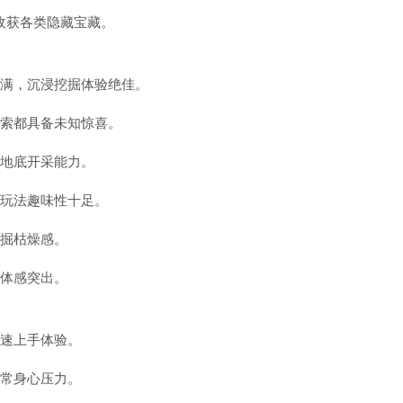
收获各类隐藏宝藏。
拉满，沉浸挖掘体验绝佳。
探索都具备未知惊喜。
效地底开采能力。
藏玩法趣味性十足。
挖掘枯燥感。
玩体感突出。
快速上手体验。
日常身心压力。