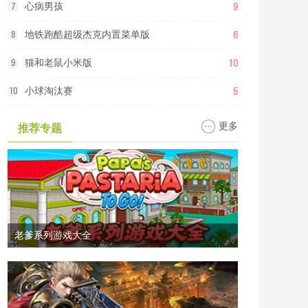
9
7
心病男孩
6
8
地铁跑酷超级杰克内置菜单版
10
9
猫和老鼠小米版
5
10
小球淘汰赛
更多
推荐专题
老爹系列游戏大全