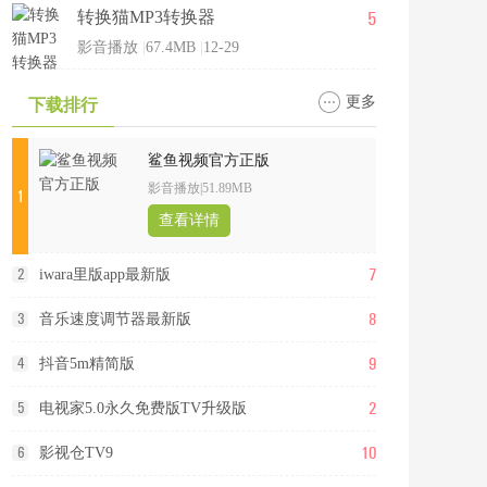
5
转换猫MP3转换器
影音播放
|
67.4MB
|
12-29
更多
下载排行
鲨鱼视频官方正版
影音播放
|
51.89MB
1
查看详情
7
2
iwara里版app最新版
8
3
音乐速度调节器最新版
9
4
抖音5m精简版
2
5
电视家5.0永久免费版TV升级版
10
6
影视仓TV9