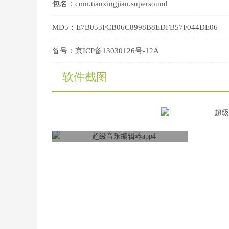
包名：
com.tianxingjian.supersound
MD5：
E7B053FCB06C8998B8EDFB57F044DE06
备号：
京ICP备13030126号-12A
软件截图