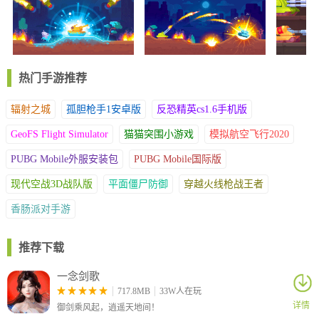
热门手游推荐
辐射之城
孤胆枪手1安卓版
反恐精英cs1.6手机版
GeoFS Flight Simulator
猫猫突围小游戏
模拟航空飞行2020
PUBG Mobile外服安装包
PUBG Mobile国际版
现代空战3D战队版
平面僵尸防御
穿越火线枪战王者
香肠派对手游
推荐下载
一念剑歌
717.8MB
33W人在玩
详情
御剑乘风起，逍遥天地间！