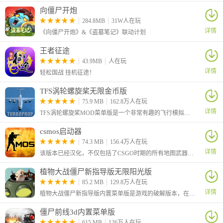
向僵尸开炮
284.8MB
31W人在玩
详情
《向僵尸开炮》&《盗墓笔记》联动计划
王者征途
43.9MB
人在玩
详情
轻松国战 挂机征途！
TFS涡轮螺旋桨无限金币版
75.9 MB
162.8万人在玩
详情
TFS涡轮螺旋桨MOD菜单版是一个非常有趣的飞行模拟游戏，玩家可以体验到多种版本的军用飞机和客机，学习飞行、滑行、起飞和着陆的基本知识。
csmos启动器
74.3 MB
156.4万人在玩
详情
该版本已经汉化，不仅包括了CSGO时期的所有地图武器，就连界面都一比一还原了，低端手机也可以轻松游玩。多种游戏模式等你来体验，休闲模式、竞技模式、人机对战等等，喜欢cs的小伙伴们，快来试试吧！
植物大战僵尸新指导版无限阳光版
85.2 MB
129.8万人在玩
详情
植物大战僵尸新指导版内置菜单版是游戏的破解版本，在该版本中为玩家提供无CD、大量阳光、大量锤子等等功能。这是一款策略塔防游戏，在原有指导版的基础上进行了升级修改。
僵尸前线3d内置菜单版
615 MB
126万人在玩