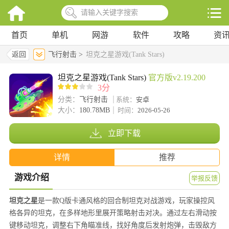
首页
单机
网游
软件
攻略
资
返回
飞行射击 >
坦克之星游戏(Tank Stars)
坦克之星游戏(Tank Stars)
官方版v2.19.200
3分
分类：
飞行射击
系统：
安卓
大小：
180.78MB
时间：
2026-05-26
立即下载
详情
推荐
游戏介绍
举报反馈
坦克之星
是一款Q版卡通风格的回合制坦克对战游戏，玩家操控风
格各异的坦克，在多样地形里展开策略射击对决。通过左右滑动按
键移动坦克，调整右下角瞄准线，找好角度后发射炮弹，击毁敌方