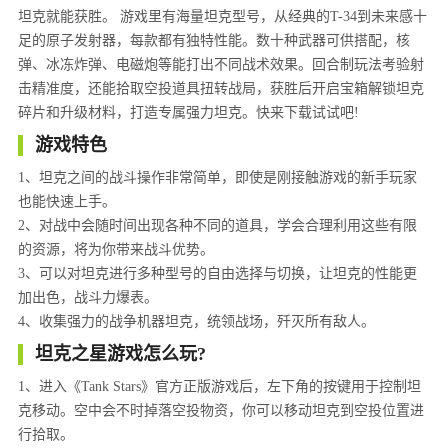
坦克就能获胜。 游戏里有海量坦克型号，从经典的T-34到未来感十
足的原子发射器，每款都有独特性能。数十种武器可供搭配，核
弹、冰冻炸弹、电磁炮等能打出不同战术效果。回合制玩法考验射
击精准度，还能拾取空投道具扭转战局，获胜后开启宝箱解锁坦克
碎片和升级材料，打造专属强力坦克。快来下载试试吧!
游戏特色
1、坦克之间的战斗操作非常简单，即使是刚接触游戏的新手玩家
也能快速上手。
2、对战中会随时间出现各种不同的道具，学会合理利用这些有限
的资源，将为你带来战斗优势。
3、可以对坦克进行多种型号的自由选择与切换，让坦克的性能更
加出色，战斗力爆表。
4、收集强力的战争机器坦克，统领战场，歼灭所有敌人。
坦克之星游戏怎么玩?
1、进入《Tank Stars》官方正版游戏后，左下角的按键用于控制坦
克移动。空中会不时掉落空投物资，你可以移动坦克到空投位置进
行拾取。