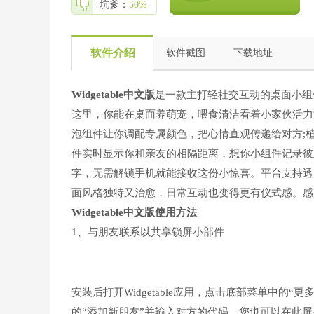
坑爹：
50%
软件介绍
软件截图
下载地址
Widgetable中文版
是一款主打轻社交互动的桌面小组
这里，你能在桌面养萌宠，喂食清洁看着小家伙活力
泡组件让你调配专属颜色，把心情直观传递给对方;
件实时显示你和亲友的相隔距离，想你小组件记录彼
字，无需解锁手机就能接收这份小惊喜。平台支持透
面风格独特又治愈，日常互动也变得更有仪式感。感
Widgetable中文版
使用方法
1、与朋友联系以共享锁屏小部件
安装后打开Widgetable应用，点击底部菜单中的
的“添加新朋友”并输入对方的代码。您也可以在此