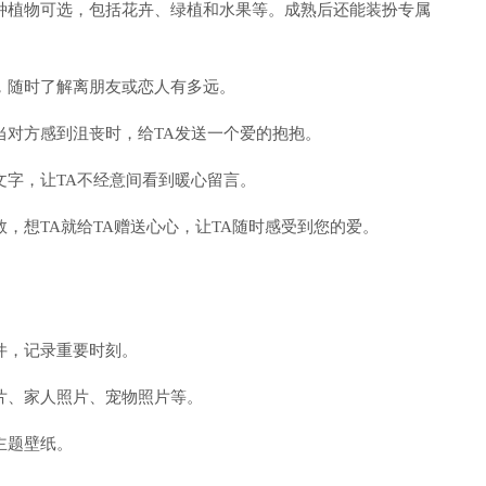
种植物可选，包括花卉、绿植和水果等。成熟后还能装扮专属
，随时了解离朋友或恋人有多远。
当对方感到沮丧时，给TA发送一个爱的抱抱。
文字，让TA不经意间看到暖心留言。
，想TA就给TA赠送心心，让TA随时感受到您的爱。
。
件，记录重要时刻。
片、家人照片、宠物照片等。
主题壁纸。