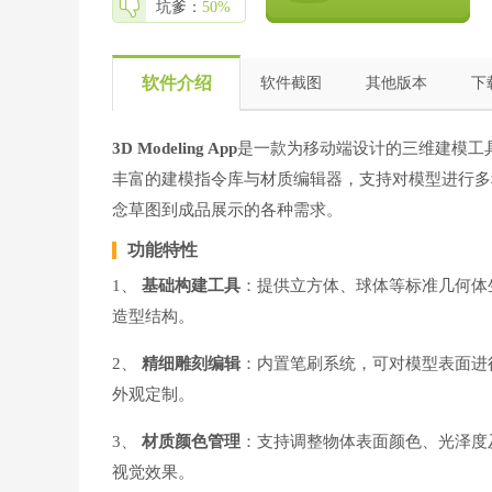
坑爹：
50%
软件介绍
软件截图
其他版本
下
3D Modeling App
是一款为移动端设计的三维建模工
丰富的建模指令库与材质编辑器，支持对模型进行多
念草图到成品展示的各种需求。
功能特性
1、
基础构建工具
：提供立方体、球体等标准几何体
造型结构。
2、
精细雕刻编辑
：内置笔刷系统，可对模型表面进
外观定制。
3、
材质颜色管理
：支持调整物体表面颜色、光泽度
视觉效果。