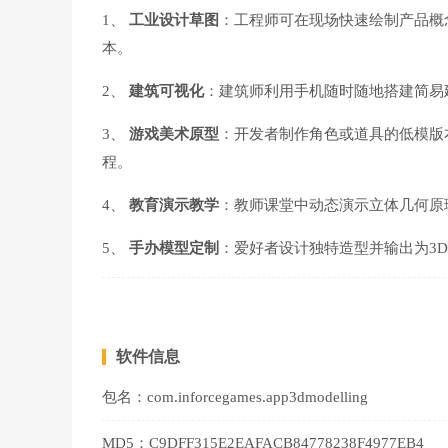
1、
工业设计草图
：工程师可在现场快速绘制产品概
本。
2、
建筑可视化
：建筑师利用手机随时随地搭建简易
3、
游戏美术原型
：开发者制作角色或道具的低模版
程。
4、
教育演示教学
：教师课堂中动态演示立体几何原
5、
手办模型定制
：爱好者设计独特造型并输出为3
软件信息
包名：
com.inforcegames.app3dmodelling
MD5：
C9DFF315E2EAFACB84778238F4977EB4