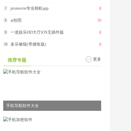
8
7
promovie专业相机app
10
8
ai拍照
8
9
一道娱乐HD大厅iOS无插件版
9
10
多乐够级(带捕鱼版)
更多
推荐专题
手机导航软件大全