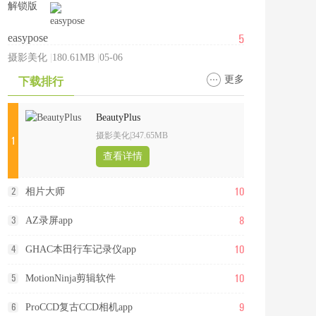
5
easypose
摄影美化
|
180.61MB
|
05-06
更多
下载排行
BeautyPlus
摄影美化
|
347.65MB
1
查看详情
10
2
相片大师
8
3
AZ录屏app
10
4
GHAC本田行车记录仪app
10
5
MotionNinja剪辑软件
9
6
ProCCD复古CCD相机app