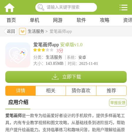
首页
单机
网游
软件
攻略
资
返回
生活服务 >
爱笔画师app
爱笔画师app
安卓版v1.0
3分
分类：
生活服务
系统：
安卓
大小：
143.85MB
时间：
2025-11-01
立即下载
详情
相关
猜你喜欢
推荐
应用介绍
举报反馈
爱笔画师
是一款专为绘画爱好者设计的手机软件，提供多样画笔工
具，内有专业教学视频和图文攻略，从基础线条到进阶技巧，帮助
用户提升绘画能力。支持临摹练习和趣味问答，助用户理解绘画原