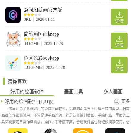
意间AI绘画官方版
0KB
2026-01-11
详情
简笔画图画板app
38.63MB
2025-10-28
详情
色区色彩大师app
104.38MB
2025-09-28
详情
猜你喜欢
好用的绘画软件
画画工具
多人画画
好用的绘画软件
更多
[共51款]
这里汇总了多款好用的免费绘画软件，挑选的都是当下口碑不错的类型，日常
画画创作都能够用。不管是随手画涂鸦，还是认真绘制插画、手绘作品，里面的工
具都能满足日常作画需求，操作上手难度不高，普通爱好者也能轻松摸索使用。想
要试着动笔创作，或是平常有空练习画画，都可以从中挑选合适的款式尝试，轻轻