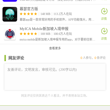
暮瑟官方版
148 MB
113.2万人在玩
详情
暮瑟app是一款非常好用的手机软件，APP功能强大，用户使用它可以绑定设备，从而进行远程控制玩具，非常方便，另外内部还有多种模式满足不同的用户，并且内部还有社交功能。
MyICA Mobile新加坡入境申报
169 MB
100.6万人在玩
详情
myica mobile是新加坡入境申报专用的app，对于要前往新加坡旅游或出差的用户来说，这个app可以大大提高大家出入境的效率。还提供了各种便利的功能，例如查询签证状态、查看旅行警示
查看更多
网友评论
0
人参与，
0
条评论
网友评论仅供其表达个人看法，并不表明本站立场。