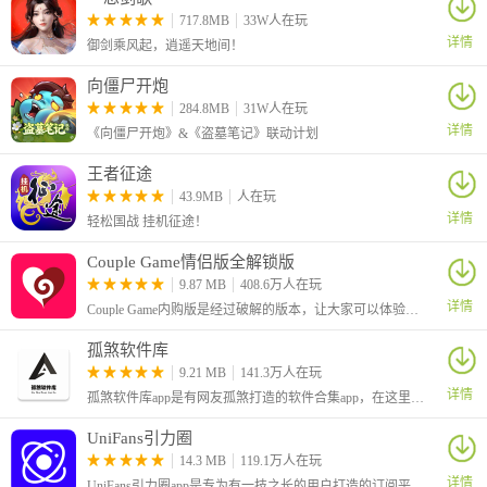
717.8MB
33W人在玩
详情
御剑乘风起，逍遥天地间！
向僵尸开炮
284.8MB
31W人在玩
详情
《向僵尸开炮》&《盗墓笔记》联动计划
王者征途
43.9MB
人在玩
详情
轻松国战 挂机征途！
Couple Game情侣版全解锁版
9.87 MB
408.6万人在玩
详情
Couple Game内购版是经过破解的版本，让大家可以体验到全部解锁的功能。这是一个很有趣的情侣版真心话大冒险游戏，可以有助于情侣之间进行感情的升温。
孤煞软件库
9.21 MB
141.3万人在玩
详情
孤煞软件库app是有网友孤煞打造的软件合集app，在这里为大家分享了许多好用的应用和游戏。有着丰富的栏目，可以看到有许多破解版的应用，基本上都是解锁了会员、解锁了付费功能的
UniFans引力圈
14.3 MB
119.1万人在玩
详情
UniFans引力圈app是专为有一技之长的用户打造的订阅平台，在这里有着很低的手续费，让大家可以更好的分享独家的内容