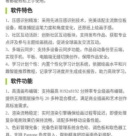
者都能轻松上手使用。
软件特色
1、压感识别精准：采用先进压感识别技术，完美适配主流数位板
设备，精准捕捉运笔力度和角度变化，还原纸上绘画手感。
2、社区互动活跃：创新社区互动板块，支持发布作品、获取专业
点评及参与主题绘画挑战，促进全球画友交流互动。
3、多端云同步：支持多设备云同步功能，作品自动备份至云端，
实现手机、平板、电脑端无缝切换创作，保障作品安全。
4、学习计划个性：内置个性化学习计划系统，依据绘画水平和兴
趣智能推荐教程，记录学习进度并生成成长报告，助力高效学习。
软件功能
1、高清画布编辑：支持最高 8192x8192 分辨率专业级画布编辑，
提供无限图层操作与 20 多种混合模式，满足商业插画和艺术创作
高标准需求。
2、渲染流畅稳定：实时渲染引擎确保绘画过程零延迟，即便处理
复杂笔刷效果仍保持流畅，适配多种移动设备性能。
3、色彩管理完备：完备色彩管理系统含色轮、调色板和取色器工
具，支持 Pantone 色库导入，帮助精准把控画面色彩搭配。