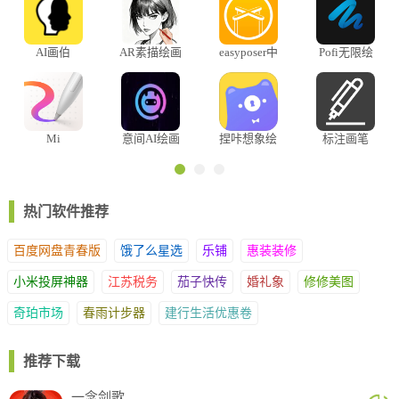
松松就能开启绘画创作，闲暇时间用来打发时间、打磨画画手艺都很合适。
AI画伯
AR素描绘画
easyposer中
Pofi无限绘
板
文破解版
画
Mi
意间AI绘画
捏咔想象绘
标注画笔
Canvas(小米
官方版
app
创作)
热门软件推荐
百度网盘青春版
饿了么星选
乐铺
惠装装修
小米投屏神器
江苏税务
茄子快传
婚礼象
修修美图
奇珀市场
春雨计步器
建行生活优惠卷
推荐下载
一念剑歌