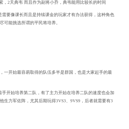
紫，2天典韦 而且作为副将小乔，典韦能用比较长的时间
是需要像课长而且是持续课金的玩家才有办法获得，这种角色
尽可能挑选所谓的平民将培养。
，一开始最容易取得的队伍多半是群国，也是大家起手的最
着手开始培养第二队，有了主力开始在培养二队的速度也会加
生力军佐阵，尤其后期玩得3VS3、9VS9，后者就需要有3