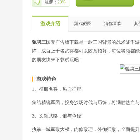
坑爹：
20%
游戏介绍
游戏截图
猜你喜欢
其
驰骋三国
无广告版下载是一款三国背景的战术战争游
阵，成百上千名武将都可以随意招募，每位将领都能
的朋友快来下载试玩吧！
游戏特色
1、征服名将，热血征程!
集结精锐军团，投身沙场讨伐与历练，将满腔热血与
2、文韬武略，谁与争锋!
执掌一城军政大权，内修政理，外御强敌，全面提升