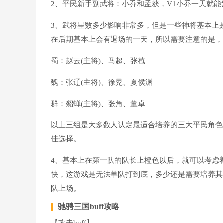
2、平民新手副武将：小乔和孟获，V1小乔一天就能
3、武将星数多少影响非常多，但是一些神将基本上
在后期基本上会有退场的一天，所以需要注意的是，
蜀：赵云(主将)、马超、张苞
魏：张辽(主将)、徐晃、夏侯渊
群：貂蝉(主将)、张角、董卓
以上三组是大多数人认定最适合培养的三大平民角色
佳选择。
4、基本上在第一队的队长上橙色以后，就可以考虑
快，这游戏是无法单队打到底，多少还是需要培养其他
队上场。
驰骋三国buff攻略
【攻击buff】