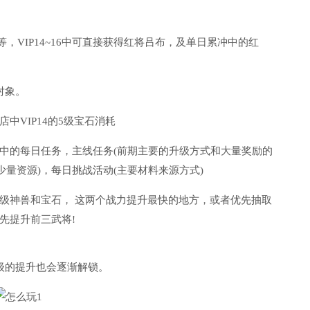
料等，VIP14~16中可直接获得红将吕布，及单日累冲中的红
对象。
中VIP14的5级宝石消耗
中的每日任务，主线任务(前期主要的升级方式和大量奖励的
少量资源)，每日挑战活动(主要材料来源方式)
级神兽和宝石， 这两个战力提升最快的地方，或者优先抽取
先提升前三武将!
级的提升也会逐渐解锁。