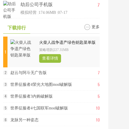
7
劫后公司手机版
模拟经营
|
174.06MB
|
07-17
更多
下载排行
火柴人战争遗产绿色钥匙菜单版
策略塔防
|
227.31MB
1
查看详情
7
2
赵云与阿斗无广告版
5
3
世界征服者4荣光大地图mod破解版
5
4
世界征服者3内购破解版
10
5
世界征服者4七国联军mod破解版
10
6
龙脉另一种姿态