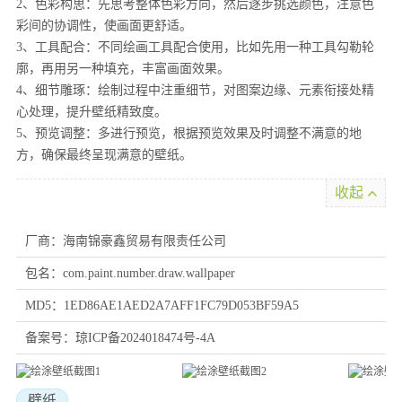
2、色彩构思：先思考整体色彩方向，然后逐步挑选颜色，注意色
彩间的协调性，使画面更舒适。
3、工具配合：不同绘画工具配合使用，比如先用一种工具勾勒轮
廓，再用另一种填充，丰富画面效果。
4、细节雕琢：绘制过程中注重细节，对图案边缘、元素衔接处精
心处理，提升壁纸精致度。
5、预览调整：多进行预览，根据预览效果及时调整不满意的地
方，确保最终呈现满意的壁纸。
收起
厂商：海南锦豪鑫贸易有限责任公司
包名：com.paint.number.draw.wallpaper
MD5：1ED86AE1AED2A7AFF1FC79D053BF59A5
备案号：琼ICP备2024018474号-4A
壁纸