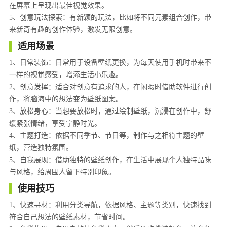
在屏幕上呈现出最佳视觉效果。
5、创意玩法探索：有新颖的玩法，比如将不同元素组合创作，带
来新奇有趣的创作体验，激发无限创意。
适用场景
1、日常装饰：日常用于设备壁纸更换，为每天使用手机时带来不
一样的视觉感受，增添生活小乐趣。
2、创意发挥：适合对创意有追求的人，在闲暇时借助软件进行创
作，将脑海中的想法变为壁纸图案。
3、放松身心：当想要放松时，通过绘制壁纸，沉浸在创作中，舒
缓紧张情绪，享受宁静时光。
4、主题打造：依据不同季节、节日等，制作与之相符主题的壁
纸，营造独特氛围。
5、自我展现：借助独特的壁纸创作，在生活中展现个人独特品味
与风格，给周围人留下特别印象。
使用技巧
1、快速寻材：利用分类导航，依据风格、主题等类别，快速找到
符合自己想法的壁纸素材，节省时间。