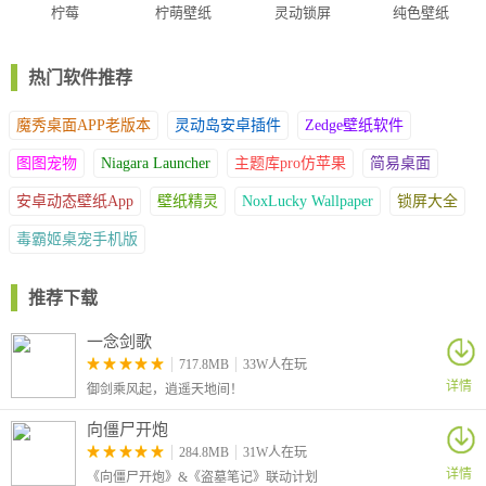
柠莓
柠萌壁纸
灵动锁屏
纯色壁纸
APP
app
热门软件推荐
魔秀桌面APP老版本
灵动岛安卓插件
Zedge壁纸软件
图图宠物
Niagara Launcher
主题库pro仿苹果
简易桌面
安卓动态壁纸App
壁纸精灵
NoxLucky Wallpaper
锁屏大全
毒霸姬桌宠手机版
推荐下载
一念剑歌
717.8MB
33W人在玩
详情
御剑乘风起，逍遥天地间！
向僵尸开炮
284.8MB
31W人在玩
详情
《向僵尸开炮》&《盗墓笔记》联动计划