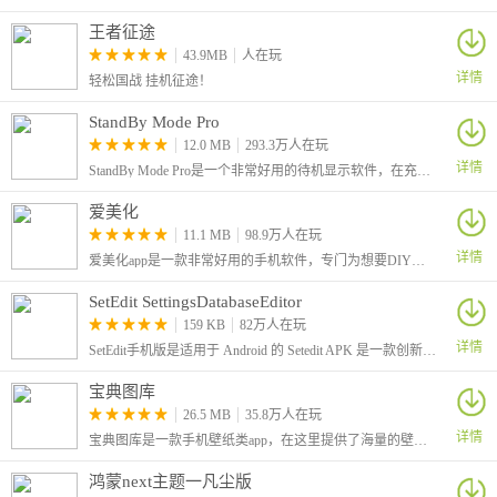
王者征途
43.9MB
人在玩
详情
轻松国战 挂机征途！
StandBy Mode Pro
12.0 MB
293.3万人在玩
详情
StandBy Mode Pro是一个非常好用的待机显示软件，在充电时或待机时可将您的手机或平板电脑变成智能显示屏，它采用 Material Design 3 和流畅的动画设计，打造优雅的桌面或床头外观
爱美化
11.1 MB
98.9万人在玩
详情
爱美化app是一款非常好用的手机软件，专门为想要DIY自己手机的朋友所准备，APP功能强大，用户可以修改自己手机的主题界面，让其变得更加好看。
SetEdit SettingsDatabaseEditor
159 KB
82万人在玩
详情
SetEdit手机版是适用于 Android 的 Setedit APK 是一款创新应用程序，全称叫做SetEdit SettingsDatabaseEditor。允许用户快速轻松地自定义设备的主屏幕、壁纸、图标和小部件。
宝典图库
26.5 MB
35.8万人在玩
详情
宝典图库是一款手机壁纸类app，在这里提供了海量的壁纸主图，各种详细的分类可供用户们挑选，选择喜欢的图片作为壁纸进行使用。软件中还提供了强大的图片编辑功能，可方便的对图片进行处理并作为壁纸进行使用。
鸿蒙next主题一凡尘版