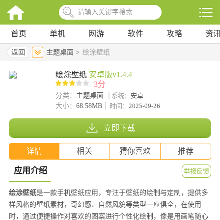
首页
单机
网游
软件
攻略
资
返回
主题桌面 >
绘涂壁纸
绘涂壁纸
安卓版v1.4.4
3分
分类：
主题桌面
系统：
安卓
大小：
68.58MB
时间：
2025-09-26
立即下载
详情
相关
猜你喜欢
推荐
应用介绍
举报反馈
绘涂壁纸
是一款手机壁纸应用，专注于壁纸的绘制与定制，提供多
样风格的壁纸素材，奇幻感、自然风貌等类型一应俱全，在使用
时，通过便捷操作对喜欢的图案进行个性化绘制，像是用画笔随心