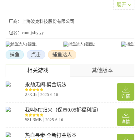
4、开放自由调整倍率与不同武器组合出多样捕鱼策略。
展开
新手指南
厂商：上海波克科技股份有限公司
1、在本站免费下载捕鱼达人1经典原版，点击“开始游戏”；
包名：com.jxby.yy
2、进入游戏后，我们可以调节炮台等级，如下图所示；
捕鱼
点击
捕鱼达人
3、而在屏幕的上方我们可以看到经验条，当经验满时则可以进入
下一等级；
相关游戏
其他版本
4、另外，炮台前的蓝色是能量条，当蓄满时玩家可发射激光炮；
永劫无间-摸金玩法
2.0GB
2025-6-16
详情
5、如果激光炮抓捕到黄金鲨鱼时，那么玩家还可以抽取宝箱；
我叫MT归来（保真0.05折福利版）
6、最后，玩家还可以在主界面中切换渔场，也就是场景地图。
581.3MB
2025-6-16
详情
游戏优点
热血寻秦-全新打金版本