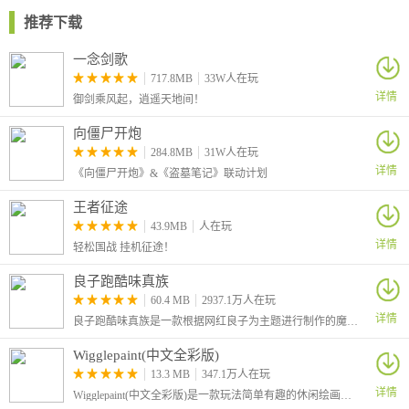
推荐下载
一念剑歌
717.8MB
33W人在玩
详情
御剑乘风起，逍遥天地间！
向僵尸开炮
284.8MB
31W人在玩
详情
《向僵尸开炮》&《盗墓笔记》联动计划
王者征途
43.9MB
人在玩
详情
轻松国战 挂机征途！
良子跑酷味真族
60.4 MB
2937.1万人在玩
详情
良子跑酷味真族是一款根据网红良子为主题进行制作的魔改地铁跑酷游戏，游戏原本的主角杰克变成了我们的大胃袋良子，跑酷路上的金币也变成了良子最爱吃的焖子！
Wigglepaint(中文全彩版)
13.3 MB
347.1万人在玩
详情
Wigglepaint(中文全彩版)是一款玩法简单有趣的休闲绘画涂鸦游戏，本次为大家带来的是中文全彩版本，该版本由B站UP主“角赤pulupo”制作，支持中文还有十六种色彩画笔，让你可以自由绘画涂鸦！