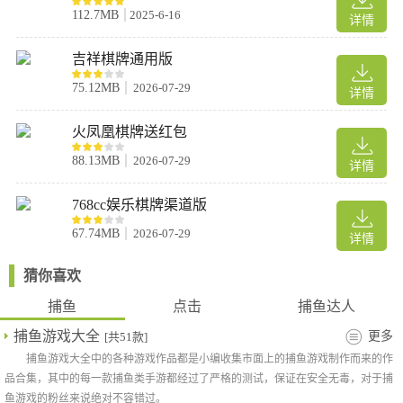
1、玩家可以在游戏中捕获超过15种鱼类，小到神仙鱼，大到鲨
112.7MB
2025-6-16
详情
鱼，应有尽有。
2、成功捕获的鱼儿都会化为滚滚金币，不同鱼群回报的金币数额
吉祥棋牌通用版
也不尽相同。
75.12MB
2026-07-29
详情
3、只需对准屏幕上的鱼群点击开火，简单爽快。
4、新开放渔场内的倍率选择，多种倍率与多级武器自由组合，满
火凤凰棋牌送红包
足玩家多样的捕鱼策略。
88.13MB
2026-07-29
详情
768cc娱乐棋牌渠道版
67.74MB
2026-07-29
详情
猜你喜欢
捕鱼
点击
捕鱼达人
捕鱼游戏大全
更多
[共51款]
捕鱼游戏大全中的各种游戏作品都是小编收集市面上的捕鱼游戏制作而来的作
品合集，其中的每一款捕鱼类手游都经过了严格的测试，保证在安全无毒，对于捕
鱼游戏的粉丝来说绝对不容错过。