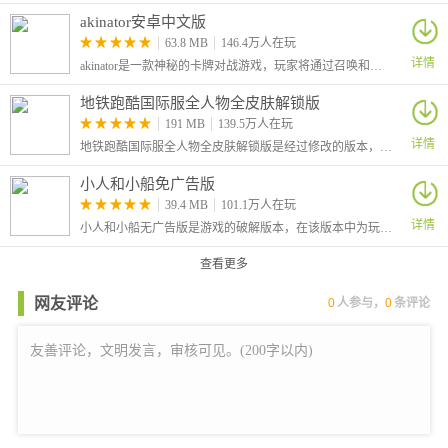
akinator安卓中文版
63.8 MB
146.4万人在玩
详情
akinator是一款神秘的卡牌对战游戏，玩家将通过召唤和组合各种神秘的卡牌来战斗，感兴趣的小伙伴快来试试吧！
地铁跑酷国际服全人物全皮肤解锁版
191 MB
139.5万人在玩
详情
地铁跑酷国际服全人物全皮肤解锁版是经过修改的版本，大家在游戏中可以自由的选择角色，还解锁全部的皮肤，让你可以对角色进行自由的装扮，从而有着更加个性化的效果。
小人和小船免广告版
39.4 MB
101.1万人在玩
详情
小人和小船无广告版是游戏的破解版本，在该版本中为玩家去除了广告，玩家可以不看广告直接获得奖励。这是一款休闲模拟游戏，在游戏中玩家将化身为航海家，你需要做的就是不断的召唤钓鱼。
查看更多
网友评论
0
人参与，
0
条评论