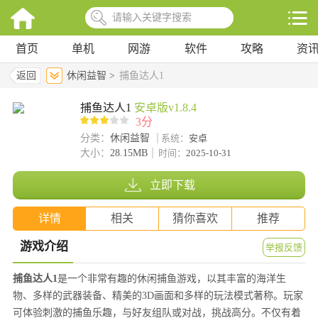
首页
单机
网游
软件
攻略
资
返回
休闲益智 >
捕鱼达人1
捕鱼达人1
安卓版v1.8.4
3分
分类：
休闲益智
系统：
安卓
大小：
28.15MB
时间：
2025-10-31
立即下载
详情
相关
猜你喜欢
推荐
游戏介绍
举报反馈
捕鱼达人1
是一个非常有趣的休闲捕鱼游戏，以其丰富的海洋生
物、多样的武器装备、精美的3D画面和多样的玩法模式著称。玩家
可体验刺激的捕鱼乐趣，与好友组队或对战，挑战高分。不仅有着