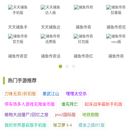
天天捕鱼手
天天捕鱼达
捕鱼传奇
捕鱼传奇狂
机版
人版
暴版
捕鱼传奇官
捕鱼传奇话
捕鱼传奇红
捕鱼传奇
方版
费版
包版
vivo版
热门手游推荐
刀锋无双2折扣版
墨武江山
嘿嘿太空杀
停车场多人游戏无限金币版
谁先阵亡
起床战争最新手机版
植物大战僵尸2回忆之旅
pvz2国际版
地铁跑酷
我的世界基岩版手机版
保卫萝卜4
摸金之路BT版