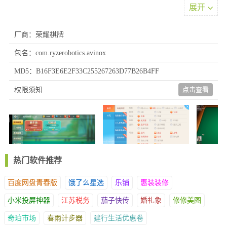
参加，参加活动后还能获取丰厚的福利奖励
展开
3、实时数据更新速度快，随时掌握市场动态，高度重视数据安
全，采用严格数据加密和保护措施，确保各类游戏信息齐全。
厂商：荣耀棋牌
4、全程赛事分数直播服务，深入了解每位玩家的兴趣偏好，强大
包名：com.ryzerobotics.avinox
的元素筛选分析工具，从海量的数据中迅速筛选出关键元素，随时
查看玩法的最新动态，利用学习资源和交流社区了解更多经验。
MD5：B16F3E6E2F33C255267263D77B26B4FF
游戏介绍
点击查看
权限须知
1、与其他爱好者一同切磋娱乐，观看大佬之间的激烈较量，了解
每一种玩法模式的精彩之处，策划自己的布局，科学化娱乐。
2、24小时持续开放，玩牌挑战赢双倍奖励!与朋友组队获胜，净化
游戏环境，让竞技更公平、更有趣。
3、多种精彩的竞技场次供您自由选择，无需任何门槛，让您轻松
热门软件推荐
享受欢乐的游戏时光。
4、现在流行的娱乐玩法全都有，娱乐种类多得是，独特新颖的挑
百度网盘青春版
饿了么星选
乐铺
惠装装修
战游戏，玩着更加带劲。实用的手机数据分析工具，功能强大又实
用。
小米投屏神器
江苏税务
茄子快传
婚礼象
修修美图
怎么使用
奇珀市场
春雨计步器
建行生活优惠卷