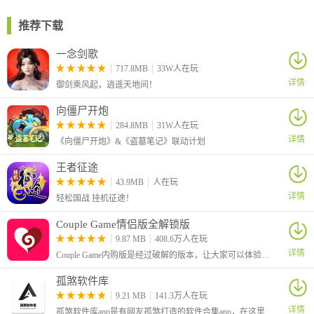
1、新手福利更绝，现在登录就送AR特训礼包，德州扑克教你读牌
概率，斗地主提示炸弹最佳时机。
推荐下载
2、多样捕鱼环节包含新手港湾、海盗宝藏、食人鱼谷、机械迷城
一念剑歌
等多个各具特色的捕鱼环节，为玩家带来无限刺激和乐趣。
717.8MB
33W人在玩
3、数字玩法、走势资讯丰富齐全，每天实时更新，短期的波动、
详情
御剑乘风起，逍遥天地间！
长期的趋势，精准掌握。筛选策略，科学严谨，图表展示，专业直
观，自己分析号码更加方便。
向僵尸开炮
4、以斗地主、连炸斗地主为主的休闲娱乐平台。提供锦标赛、工
284.8MB
31W人在玩
会战等互动竞技类比赛功能，增加游戏玩法，每日签到、每日任务
详情
《向僵尸开炮》&《盗墓笔记》联动计划
等福利，充分享受休闲竞技带来的愉快和刺激。
王者征途
43.9MB
人在玩
详情
轻松国战 挂机征途！
Couple Game情侣版全解锁版
9.87 MB
408.6万人在玩
详情
Couple Game内购版是经过破解的版本，让大家可以体验到全部解锁的功能。这是一个很有趣的情侣版真心话大冒险游戏，可以有助于情侣之间进行感情的升温。
孤煞软件库
9.21 MB
141.3万人在玩
详情
孤煞软件库app是有网友孤煞打造的软件合集app，在这里为大家分享了许多好用的应用和游戏。有着丰富的栏目，可以看到有许多破解版的应用，基本上都是解锁了会员、解锁了付费功能的