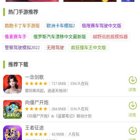
3、提供多样化玩法自由选择，无门槛参与特性，呈现丰富棋牌挑
战，尽享游戏乐趣
热门手游推荐
软件亮点
跑跑卡丁车手游版
欧洲卡车模拟2
极限赛车驾驶中文版
1、提供丰富多样的游戏模式，包含经典玩法、抢庄模式及团队竞
像素赛车手
赛等多种形式，每局仅需数分钟即可完成，随时可轻松参与
俄罗斯汽车漂移中文最新版
越野巡航舰模拟器
2、每日登录可获得多种游戏资源，虚拟道具与积分均有获取机
警察驾驶模拟2022
无限驾驶
疯狂撞车王中文版
会，无需额外投入即可享受游戏乐趣，关卡挑战带来持续成就感
3、热门对局随时加入，真实玩家在线实时互动，高手之间展开策
推荐下载
略较量，每局对战都充满全新挑战，真人竞技体验精彩纷呈
一念剑歌
717.8MB
33W人在玩
详情
御剑乘风起，逍遥天地间！
向僵尸开炮
284.8MB
31W人在玩
详情
《向僵尸开炮》&《盗墓笔记》联动计划
王者征途
43.9MB
人在玩