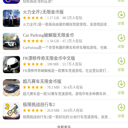
详情
轻松国战 挂机征途！
火力全开2无限金币版
1.17 GB
88.5万人在玩
详情
火力全开2是一款高自由度的模拟驾驶游戏，该游戏延续了前作的核心玩法，在玩法和画风上有了很大的提升，
Car Parking破解版无限金币
1.34 GB
67.2万人在玩
详情
CarParking是一个非常有趣的赛车和停车模拟游戏，也被翻译成手动挡停车场，本次带来的是无限金币版2022最新破解版，让玩家可以自由的买车。
FR漂移传奇无限金币中文版
109 MB
53.7万人在玩
详情
FR漂移传奇破解版是一款赛车竞速游戏，在这里玩家们可以驾驶自己私人订制的赛车，在赛道上驰骋，利用自己的高超的赛车技术，将敌人远远甩于身后。
超凡赛车无限金币版
78.3 MB
36.4万人在玩
详情
超凡赛车是一款3D赛车竞速游戏，游戏中有多种赛车供玩家挑选，随机生成的装备系统，齐全的赛车部件。游戏的赛道也非常多。
极限挑战自行车2
26.0 MB
34.9万人在玩
详情
极限挑战自行车2是一款好玩的3D自行车竞速游戏，该游戏有着精致的3D场景，采用了核心的物理引擎打造，完美模拟真实的自行车操作手感，感兴趣的玩家快去下载吧！
查看更多