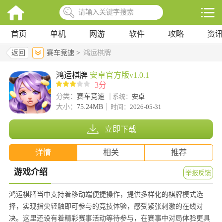
首页
单机
网游
软件
攻略
资
返回
赛车竞速 >
鸿运棋牌
鸿运棋牌
安卓官方版v1.0.1
3分
分类：
赛车竞速
系统：
安卓
大小：
75.24MB
时间：
2026-05-31
立即下载
详情
相关
推荐
游戏介绍
举报反馈
鸿运棋牌当中支持着移动端便捷操作，提供多样化的棋牌模式选
择，实现指尖轻触即可参与的竞技体验，感受紧张刺激的在线对
决。这里还设有着精彩赛事活动等待参与，在赛事中对局体验更具