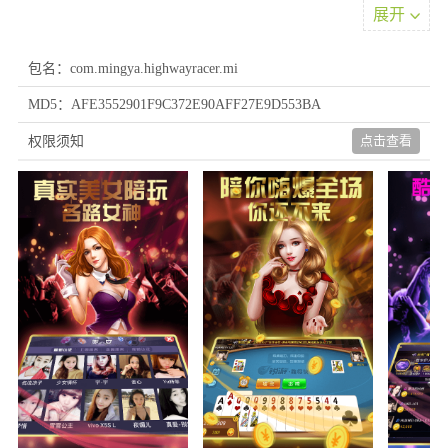
展开
包名：com.mingya.highwayracer.mi
MD5：AFE3552901F9C372E90AFF27E9D553BA
软件优点
点击查看
权限须知
1、支持创建专属游戏空间，可邀请好友参与棋牌对决，体验熟人
社交玩法，突破时空限制
2、汇聚海量真实玩家同台竞技，确保对手均为真实用户，享受趣
味竞技体验与即时互动交流
3、便捷获取多样游戏资源，通过日常任务、主题活动、签到机制
获得丰富福利，增强对局刺激性
软件魅力
1、登录账户即可参与对战，更多玩法等待探索，一键登录设计简
便省心，操作流程简洁明了
2、采用精心设计的视觉场景，呈现细腻游戏界面，享受清爽视觉
体验，避免产生视觉疲劳