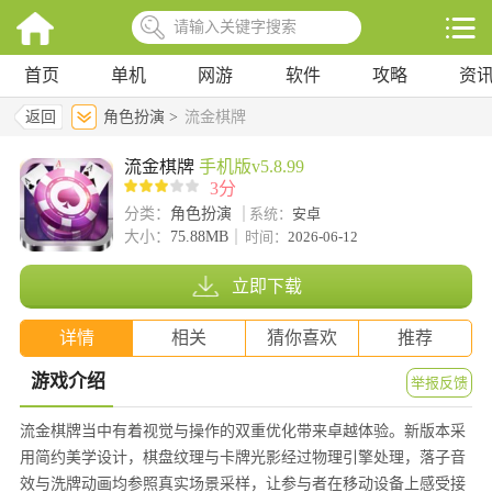
首页
单机
网游
软件
攻略
资
返回
角色扮演 >
流金棋牌
流金棋牌
手机版v5.8.99
3分
分类：
角色扮演
系统：
安卓
大小：
75.88MB
时间：
2026-06-12
立即下载
详情
相关
猜你喜欢
推荐
游戏介绍
举报反馈
流金棋牌当中有着视觉与操作的双重优化带来卓越体验。新版本采
用简约美学设计，棋盘纹理与卡牌光影经过物理引擎处理，落子音
效与洗牌动画均参照真实场景采样，让参与者在移动设备上感受接