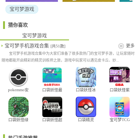
宝可梦游戏
猜你喜欢
宝可梦游戏
宝可梦手机游戏合集
更多
[共51款]
宝可梦手机游戏合集中为大家们准备了很多款热门的宝可梦手游，让玩家随时
随地都能开启精彩的精灵训练师之旅，游戏中玩家可以遇见皮卡丘、妙...
pokemmo安
口袋妖怪最
口袋妖怪冰
口袋妖怪紫
卓版
强进化3.0金
雪城
光汉化版
手指版
软件魅力
口袋妖怪绿
口袋妖怪超
口袋精灵
宝可梦TCG
1、通过完成对局、达成目标和参与活动，可积累虚拟积分、解锁
宝石随机版
透黑2最新
Pocket
版
功能物品和荣誉标识，增强动力和归属感。
2、该平台以丰富内容、流畅操作和友好界面，为棋牌爱好者提供