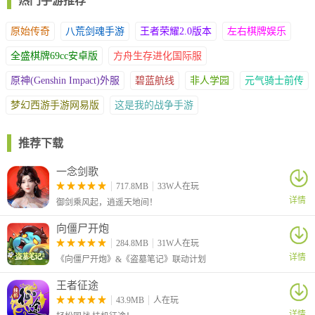
热门手游推荐
优质娱乐空间，兼顾经典与创新。
原始传奇
八荒剑魂手游
王者荣耀2.0版本
左右棋牌娱乐
3、注重公平竞技和社交互动，无论是单人匹配还是团队协作，都
能感受人际交流与智慧较量的愉悦。
全盛棋牌69cc安卓版
方舟生存进化国际服
软件亮点
原神(Genshin Impact)外服
碧蓝航线
非人学园
元气骑士前传
1、创新推出快速参与通道，为偏好短时娱乐的使用者提供便捷选
梦幻西游手游网易版
这是我的战争手游
择。用户可在数分钟内开启紧凑的互动体验，在繁忙日程中获得片
刻放松。
推荐下载
2、平台精心规划多元娱乐形式，涵盖经典纸牌游戏到地方特色麻
将，以及流行多人竞技项目。无论个人偏好如何，均能找到适宜选
一念剑歌
择。
717.8MB
33W人在玩
3、在专注娱乐内容的同时，注重参与者间的互动分享。设置社群
详情
御剑乘风起，逍遥天地间！
交流模块，支持心得策略交流，增强彼此联系，提升娱乐价值。
向僵尸开炮
284.8MB
31W人在玩
详情
《向僵尸开炮》&《盗墓笔记》联动计划
王者征途
43.9MB
人在玩
详情