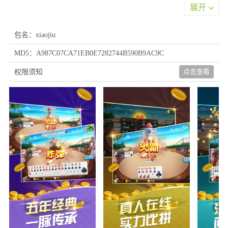
展开
包名：xiaojiu
MD5：A987C07CA71EB0E7282744B590B9AC9C
软件优点
点击查看
权限须知
1、除传统棋牌如斗地主、麻将外，还融入创新规则和特色模式，
如限时挑战、团队竞技，丰富选择。
2、每项娱乐形式配有详细规则说明和提示功能，新参与者能快速
理解并融入，享受策略成就感。
3、对局节奏紧凑合理，时间控制适宜，便于利用零散时间参与，
体验紧张与休闲结合的独特节奏。