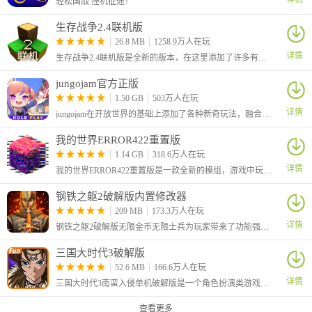
轻松国战 挂机征途！
生存战争2.4联机版
26.8 MB
1258.9万人在玩
详情
生存战争2.4联机版是全新的版本，在这里添加了许多有趣的新玩法，例如增加季节、添加了社区内容搜索、加入了杨树、杨木、杨树叶和树苗、比 2.3 中生成的鱼更多等等
jungojam官方正版
1.50 GB
503万人在玩
详情
jungojam在开放世界的基础上添加了各种新奇玩法，融合了冒险、动作、探索、社交等等元素，你可以和小伙伴们一起在这里嬉戏打闹，一起种田收获你们的快乐，还可以自定义自己的形象哦！
我的世界ERROR422重置版
1.14 GB
318.6万人在玩
详情
我的世界ERROR422重置版是一款全新的模组，游戏中玩家的世界将被一个神秘病毒感染，导致场景、方块、物品和生物都呈现异常状态。
钢铁之躯2破解版内置修改器
209 MB
173.3万人在玩
详情
钢铁之躯2破解版无限金币无限士兵为玩家带来了功能强大的内置作弊菜单，可以让你在玩游戏的同时利用悬浮窗菜单进行游戏数值的修改。
三国大时代3破解版
52.6 MB
166.6万人在玩
详情
三国大时代3南蛮入侵单机破解版是一个角色扮演类游戏，三国大时代系列游戏来到了第三代，玩家依旧需要在三国背景的世界中进行冒险。
查看更多