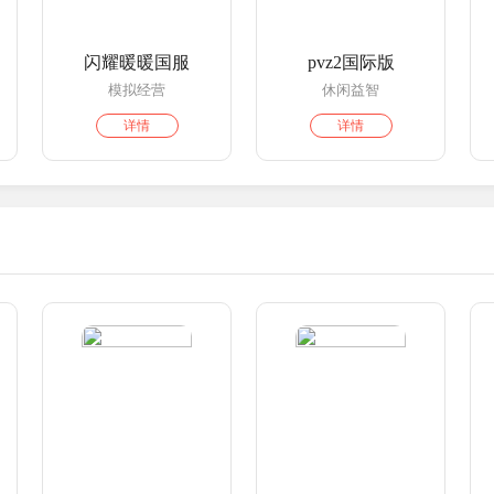
版
闪耀暖暖国服
pvz2国际版
模拟经营
休闲益智
详情
详情