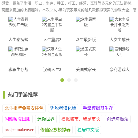
感受，覆盖了生活、职业、生存、种田、打工、经营、烹饪等多元化的玩法题材，
玩起来更加的上瘾趣味，本次3h3小编为玩家带来的是几款模拟现实的游戏大全，感
兴趣的朋友不要错过哦！
人生泰裤辣
人生重启2
众生最新版
大女主成长
免广告版
内置金手指
打卡免费版
版
求职生存战
汉朝人生2
美国式家长
豪利游戏大
免费版
无限金币版
厅
热门手游推荐
北斗棋牌免费安装包
逃脱者汉化版
手掌模拟器生存
闪耀暖暖国服
迷你世界
模拟城市：我是市长
创造与魔法
projectmakeover
修仙家族模拟器
独居中文版