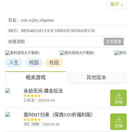
体验。精品手游完全免费参与，还有更多好玩的游戏等待玩家前来
展开
探索。
游戏亮点
包名：com.zrjjby.aligames
1、该游戏是目前最热门的竞技游戏之一，24小时客服在线，随时
MD5：BB56402AECFA3C180E65E58936A9EC56
为大家解决游戏中的后顾之忧。还能体验到便捷的免注册玩法操
点击查看
权限须知
作，不妨来一试。
2、游戏没有繁琐流程，打造了与众不同的全新游戏功能体验，让
玩家能够充分展现自己的水平，为玩家提供意想不到的全新游戏服
人生
校园
校园
务功能。
3、大量的精品游戏，能让玩家在对局时充满热血激情。丰富的游
相关游戏
其他版本
戏资源不容错过，玩家与好友都有机会获得官方大礼包一份，系统
还能快速为玩家匹配对手。
永劫无间-摸金玩法
2.0GB
2025-6-16
详情
我叫MT归来（保真0.05折福利版）
581.3MB
2025-6-16
详情