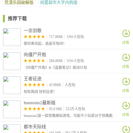
荒漠乐园破解版
闲置超市大亨内购版
推荐下载
一念剑歌
717.8MB
33W人在玩
详情
御剑乘风起，逍遥天地间！
向僵尸开炮
284.8MB
31W人在玩
详情
《向僵尸开炮》&《盗墓笔记》联动计划
王者征途
43.9MB
人在玩
详情
轻松国战 挂机征途！
hmmsim2最新版
95.0 MB
523万人在玩
详情
hmmsim2是一款铁路模拟游戏，可能不少玩家对于铁路都非常的感兴趣，想知道列车的驾驶体验，这款游戏真实还原和模拟列车的行驶，玩家可以按照任务去到达一些站点。
都市天际线