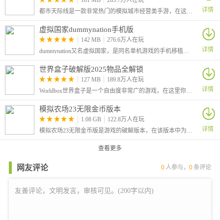
181 MB
283.7万人在玩
详情
都市天际线是一款非常热门的模拟城市经营类手游，在这里玩家将从零开始经营一座城市，开局你需要先规划好城市中的路线，并建造各种标示性的建筑，吸引更多的居民前来入驻。
虚拟国家dummynation手机版
142 MB
276.6万人在玩
详情
dummynation又名虚拟国家，是同名单机游戏的手机移植版本，在移动端玩家也能够体验高自由的仿真世界国家建设策略类型手机游戏。从国家的角度来进行政治、经济、文化等各方面的宏观方针制定。
世界盒子破解版2025物品全解锁
127 MB
189.8万人在玩
详情
Worldbox世界盒子是一个自由度非常广的游戏，在这里你将创建一个世界，你就是这个世界的神，可以创造任何元素和生物
模拟农场23无限金币版本
1.08 GB
122.8万人在玩
详情
模拟农场23无限金币版是游戏的破解版本，在该版本中为玩家提供了无限金币，并且部分车辆的价格变0，让玩家买车更加的方便。这是一款手机农场模拟游戏，在游戏中你将成为一名农场主，自由管理自己的农场。
查看更多
网友评论
0
人参与，
0
条评论