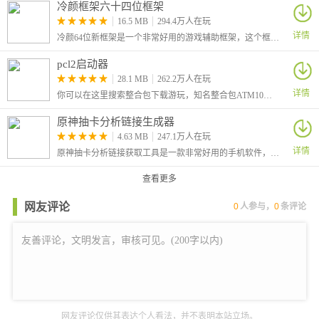
冷颜框架六十四位框架
16.5 MB
294.4万人在玩
详情
冷颜64位新框架是一个非常好用的游戏辅助框架，这个框架不仅仅提供了应用多开的功能，还具备许多其他强大的功能。它可以显著提升手机的性能。通过优化资源的分配和管理
pcl2启动器
28.1 MB
262.2万人在玩
详情
你可以在这里搜索整合包下载游玩，知名整合包ATM10、雾中人、灾变100天等等整合包，软件都有收录，还有模组供你下载，从最老版本到现在的最新版本，任意选择，还支持正版登录哦！
原神抽卡分析链接生成器
4.63 MB
247.1万人在玩
详情
原神抽卡分析链接获取工具是一款非常好用的手机软件，专门为原神的玩家所准备，APP功能强大，能够帮助原神玩家获取抽卡记录，让你了解到自己是多少发才出的金，从而合理的规划好自己的原石。
查看更多
网友评论
0
人参与，
0
条评论
网友评论仅供其表达个人看法，并不表明本站立场。