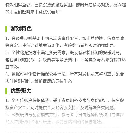
特效相得益彰，营造沉浸式游戏氛围，随时开启精彩对决。感兴趣
的朋友们赶紧来下载试试看吧!
游戏特色
1、在经典规则基础上融入动态事件要素，如卡牌替换、信息隐藏
等设定，使每局对战充满变化，考验参与者的即时调整能力。
2、个性化竞技方案满足多元需求，既设有轻松休闲的娱乐对局，
也包含限时挑战、晋级赛事等紧张赛制，让各类参与者都能找到适
宜节奏。
3、数据可视化设计确保公平环境，所有对局记录完整可查，配合
实时监测机制，维护健康的竞技生态。
优势魅力
1、全方位账户保护体系，采用多层加密技术与身份验证，保障虚
拟资产安全，同时提供全天候客服支持，及时解决各类问题。
2、经典玩法与创新模式并行，参与者可自由选择传统项目或体验
加入特别规则的限时玩法，感受截然不同的竞技趣味。
3、天梯排名体系激励持续进步，通过赛季奖励、专属荣誉等激励