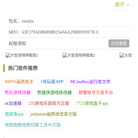
系统，保持竞技热情。高手对决不仅比拼技巧，更考验心理博弈能
展开
力。
游戏优点
包名：xiaojiu
1、社交互动功能完善，支持好友组队、观战学习、语音沟通等，
MD5：63F279ADB6898B254A6A290BD93973CC
既可相约熟人，也能结识同道好友，增强游戏社交属性。
点击查看
权限须知
2、每日任务与成就系统提供多元挑战，达成目标可获得稀有道具
或限定外观，在提升技艺的同时收获额外惊喜。
3、凭借独特的动态规则与深度策略设计，重新诠释了棋牌竞技的
趣味内涵，使每次决策都蕴含无限可能。
热门软件推荐
90FPS画质助手
1号玩家APP
MCinaBox运行库文件
熊队侠修改器
熊猫侠游戏修改器
螃蟹账号交易平台
ak加速器
233游戏乐园官方正版
7723游戏盒子app
顽皮兔app
pubjatant画质修改官方版
地铁跑酷地图切换工具中文版