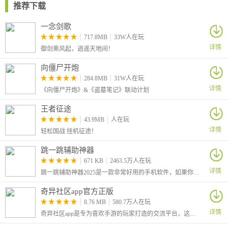
推荐下载
一念剑歌
717.8MB
33W人在玩
详情
御剑乘风起，逍遥天地间！
向僵尸开炮
284.8MB
31W人在玩
详情
《向僵尸开炮》&《盗墓笔记》联动计划
王者征途
43.9MB
人在玩
详情
轻松国战 挂机征途！
跳一跳辅助神器
671 KB
2463.5万人在玩
详情
跳一跳辅助神器2025是一款非常好用的手机软件，如果你非常喜欢跳一跳游戏，但是又总是跳不过去，那么就可以来试试本APP，其功能强大，能够帮助你顺利的游玩，让你的分数蹭蹭蹭的往上涨。
奇异社区app官方正版
8.76 MB
580.7万人在玩
详情
奇异社区app是专为喜欢手游的玩家打造的交流平台，这里汇聚了许多玩家大神，为大家分享游戏的心得和经验。同时大神们还会制作一些游戏的修改版本或者是修改器，让你可以在游戏中获得额外的便利。