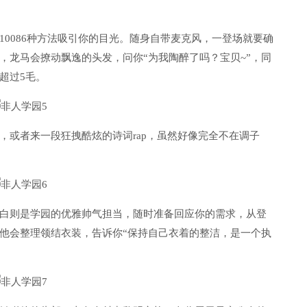
0086种方法吸引你的目光。随身自带麦克风，一登场就要确
，龙马会撩动飘逸的头发，问你“为我陶醉了吗？宝贝~”，同
超过5毛。
，或者来一段狂拽酷炫的诗词rap，虽然好像完全不在调子
白则是学园的优雅帅气担当，随时准备回应你的需求，从登
他会整理领结衣装，告诉你“保持自己衣着的整洁，是一个执