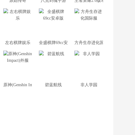
原始传奇
八荒剑魂手游
王者荣耀2.0版本
左右棋牌娱乐
全盛棋牌69cc安卓版
方舟生存进化国际服
原神(Genshin Impact)外服
碧蓝航线
非人学园