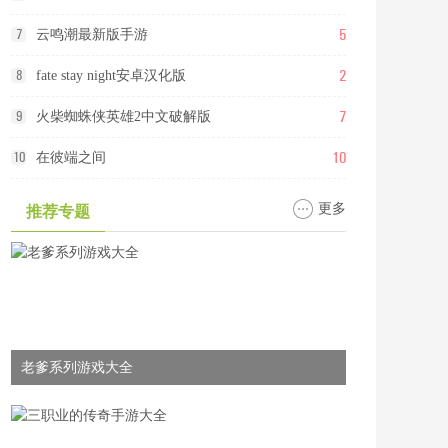
5
7
云鸣潮最新版手游
2
8
fate stay night安卓汉化版
7
9
火柴蜘蛛侠英雄2中文破解版
10
10
在彼端之间
更多
推荐专题
老爹系列游戏大全