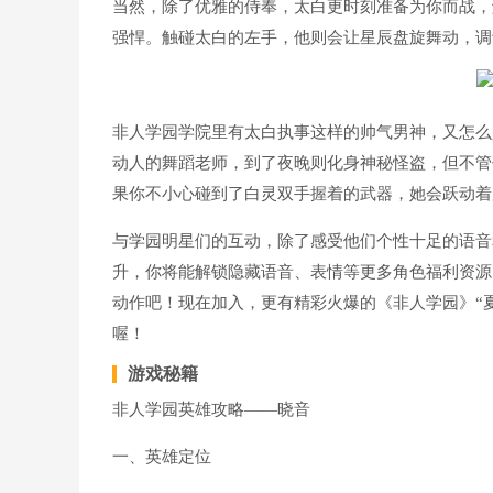
当然，除了优雅的侍奉，太白更时刻准备为你而战，
强悍。触碰太白的左手，他则会让星辰盘旋舞动，调
非人学园学院里有太白执事这样的帅气男神，又怎么
动人的舞蹈老师，到了夜晚则化身神秘怪盗，但不管
果你不小心碰到了白灵双手握着的武器，她会跃动着
与学园明星们的互动，除了感受他们个性十足的语音
升，你将能解锁隐藏语音、表情等更多角色福利资源
动作吧！现在加入，更有精彩火爆的《非人学园》“
喔！
游戏秘籍
非人学园英雄攻略——晓音
一、英雄定位