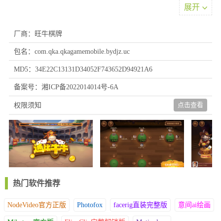
旺牛棋牌用户评价
展开
1、他们是真实奖金的PK，快速创建一个私人房间，使用顶级UI美
术设计，在这里全靠自己的卡牌技巧。
厂商：旺牛棋牌
2、强大安全防护，不需要担心网络问题或账号安全等问题，使用
包名：com.qka.qkagamemobile.bydjz.uc
十级安全防护系统装置全面保护。
3、可以随时参与游戏，查询功能便捷，注册流程简单快捷，玩法
MD5：34E22C13131D34052F743652D94921A6
方式灵活多样，涵盖热门数据分析步骤，极大简化分析流程，新手
备案号：湘ICP备2022014014号-6A
也能轻松上手。
4、实时数据更新速度快，随时掌握市场动态，高度重视数据安
点击查看
权限须知
全，采用严格数据加密和保护措施，确保各类游戏信息齐全。
旺牛棋牌游戏体验
1、玩法简单刺激、娱乐性强的游戏，深受大众喜爱。各种游戏模
式规则既简单又易于记忆，让新手也能快速上手。紧张刺激的节奏
让人欲罢不能，任何玩法都能让你体验到不同乐趣。
2、解锁多元化玩法与创新模式，体验零距离的社交互动!双倍游戏
热门软件推荐
乐趣即刻开启，感受与众不同的竞技魅力，让每一场对战都充满激
情。
NodeVideo官方正版
Photofox
facerig直装完整版
意间ai绘画
3、全球化社交牌桌：支持16种语言实时翻译聊天，匹配系统优先