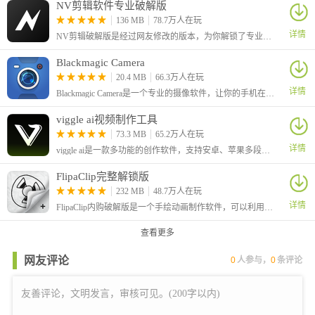
NV剪辑软件专业破解版
136 MB
78.7万人在玩
详情
NV剪辑破解版是经过网友修改的版本，为你解锁了专业版的功能，并且安装完成后就是终生会员，永久免费使用。虽然该软件基础功能都是免费的
Blackmagic Camera
20.4 MB
66.3万人在玩
详情
Blackmagic Camera是一个专业的摄像软件，让你的手机在拍摄的时候可以有着更好的效果，将专业的数字电影摄影机控制及图像处理功能融入大家的手机
viggle ai视频制作工具
73.3 MB
65.2万人在玩
详情
viggle ai是一款多功能的创作软件，支持安卓、苹果多段使用，在软件中用户提供了大量的视频素材，你全部可以进行选择使用，软件中的素材全部免费。除此之外还有很多的模拟和创作工具可以使用。
FlipaClip完整解锁版
232 MB
48.7万人在玩
详情
FlipaClip内购破解版是一个手绘动画制作软件，可以利用逐帧动画技术绘制卡通动画。软件中用户需要一张一张来画出自己的专属动画视频，软件提供了多种笔刷工具和绘画图层，让用户能够充分的利用自己的灵感创作出令人惊叹的作品。
查看更多
网友评论
0
人参与，
0
条评论