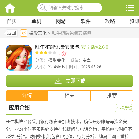
首页
单机
网游
软件
攻略
资
返回
摄影美化 >
旺牛棋牌免费安装包
旺牛棋牌免费安装包
安卓版v2.6.0
3分
分类：
摄影美化
系统：
安卓
大小：
72.45MB
时间：
2026-05-26
立即下载
详情
相关
推荐
应用介绍
举报反馈
旺牛棋牌平台采用银行级安全加密技术，确保玩家账号与资金安
全。7×24小时客服系统支持在线提问与电话咨询，平均响应时间不
超过2分钟。防作弊机制包含IP定位、行为分析、牌局回溯三重检